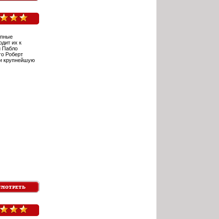
упные
дит их к
и Пабло
го Роберт
 и крупнейшую