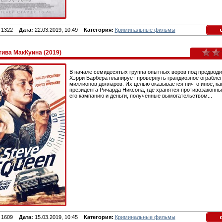
1322
Дата:
22.03.2019, 10:49
Категория:
Криминальные фильмы
тива МакКуина (2019)
В начале семидесятых группа опытных воров под предвод
Хэрри Барбера планирует провернуть грандиозное ограблен
миллионов долларов. Их целью оказывается ничто иное, ка
президента Ричарда Никсона, где хранятся противозаконны
его кампанию и деньги, получённые вымогательством...
1609
Дата:
15.03.2019, 10:45
Категория:
Криминальные фильмы