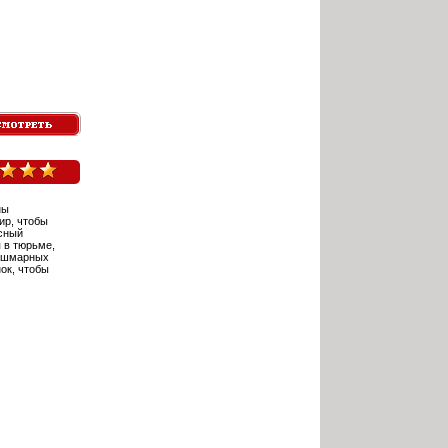
ны
ир, чтобы
асный
 в тюрьме,
кошмарных
ок, чтобы