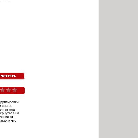
группировки
и врагов
ит из под
вернуться на
лание от
такая и что