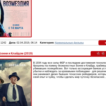
1242
Дата:
02.04.2019, 06:14
Категория:
Криминальные фильмы
Бонни и Клайдом (2019)
В 1934 году все силы ФБР и последние достижения техноло
брошены на поимку безжалостных Бонни и Клайда, грабивш
убивавших полицейских. Вот только ассоциация банков уст
убытки и наблюдать за кровавыми побоищами - для решен
они нанимают двоих бывших техасских рейнджеров, котор
свой опыт и чуйку, чтобы сделать мир чуточку безопаснее..