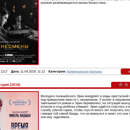
игроков развивающегося рынка Казахстана...
1217
Дата:
11.04.2019, 11:12
Категория:
Криминальные фильмы
здия (2018)
Молодого полицейского Эрин внедряют в ряды преступной 
под прикрытием вместе с напарником. У коллег в окружени
завязывается роман и Эрин беременеет, но ситуация выход
котроля и отца ребёнка убивают. Эрин удаётся спастись и 
службу убитой горем, чтобы спустя много лет получить пос
главаря той самой банды, что он вернулся и знает, кто она 
она ему задолжала...