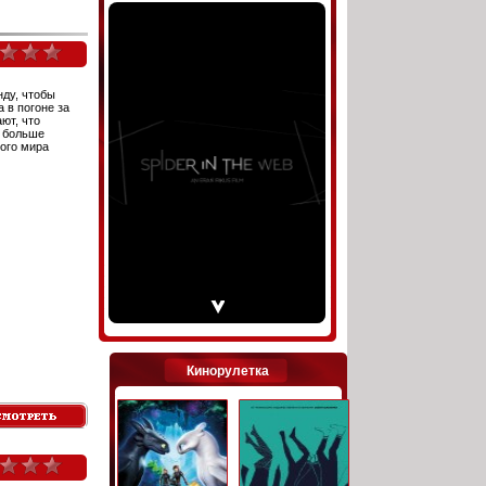
нду, чтобы
 в погоне за
ют, что
м больше
ого мира
Кинорулетка