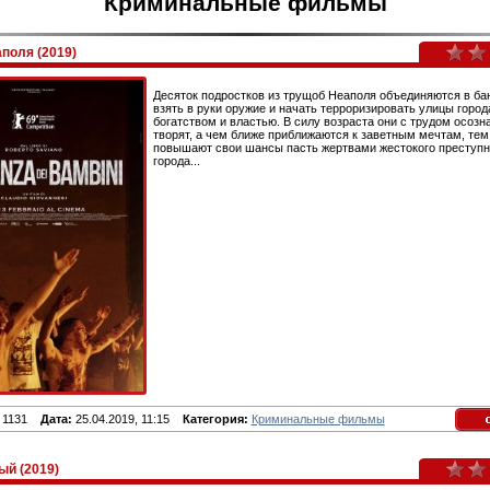
Криминальные фильмы
поля (2019)
Десяток подростков из трущоб Неаполя объединяются в ба
взять в руки оружие и начать терроризировать улицы города
богатством и властью. В силу возраста они с трудом осозна
творят, а чем ближе приближаются к заветным мечтам, те
повышают свои шансы пасть жертвами жестокого преступн
города...
1131
Дата:
25.04.2019, 11:15
Категория:
Криминальные фильмы
й (2019)