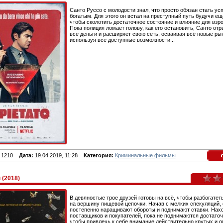
Санто Руссо с молодости знал, что просто обязан стать у
богатым. Для этого он встал на преступный путь будучи ещ
чтобы сколотить достаточное состояние и влияние для взро
Пока полиция ломает голову, как его остановить, Санто от
все деньги и расширяет свою сеть, осваивая всё новые ры
используя все доступные возможности...
1210
Дата:
19.04.2019, 11:28
Категория:
Криминальные фильмы
(2018)
В девяностые трое друзей готовы на всё, чтобы разбогатет
на вершину пищевой цепочки. Начав с мелких спекуляций, 
постепенно наращивают обороты и поднимают ставки. Нах
поставщиков и покупателей, пока не поднимаются достаточ
чтобы привлечь к себе внимание действительно крутых и 