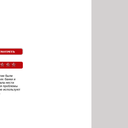
гии были
их банки и
ала нести
ия проблемы
ые используют
.