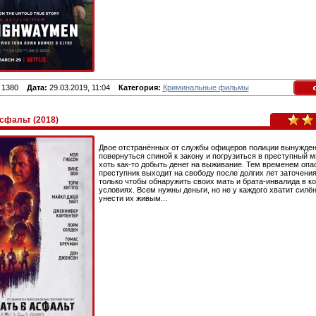
1380
Дата:
29.03.2019, 11:04
Категория:
Криминальные фильмы
асфальт (2018)
Двое отстранённых от службы офицеров полиции вынужде
повернуться спиной к закону и погрузиться в преступный м
хоть как-то добыть денег на выживание. Тем временем оп
преступник выходит на свободу после долгих лет заточения
только чтобы обнаружить своих мать и брата-инвалида в 
условиях. Всем нужны деньги, но не у каждого хватит силён
унести их живым...