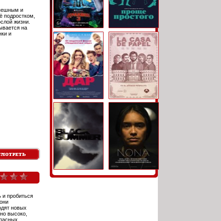
спешным и
ё подростком,
слой жизни.
рывается на
нки и
ь и пробиться
они
одят новых
но высоко,
опасных