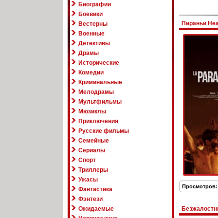
Биографии
Боевики
Пираньи Неа
Вестерны
Военные
Детективы
Драмы
Исторические
Комедии
Криминальные
Мелодрамы
Мультфильмы
Мюзиклы
Приключения
Русские фильмы
Семейные
Сериалы
Спорт
Триллеры
Ужасы
Просмотров:
Фантастика
Фэнтези
Ожидаемые
Безжалостны