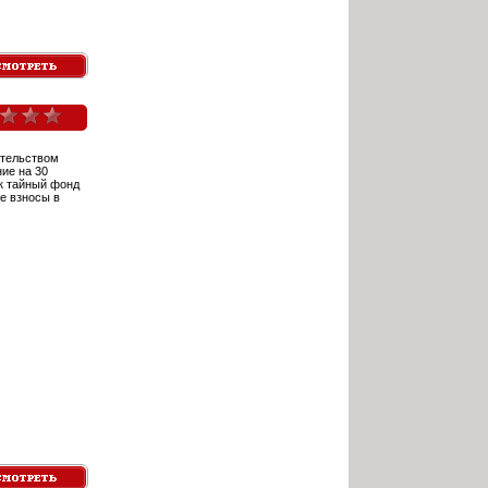
ительством
ие на 30
к тайный фонд
е взносы в