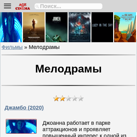
Биографии
Боевики
Вестерны
Военные
Фильмы
» Мелодрамы
Детективы
Драмы
Мелодрамы
Исторические
Комедии
Криминальные
Мелодрамы
Мультфильмы
Джамбо (2020)
Мюзиклы
Приключения
Джоанна работает в парке
аттракционов и проявляет
Русские
повышенный интерес к одной из
фильмы