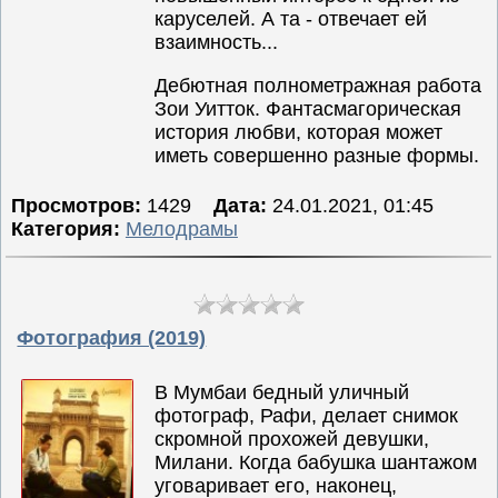
каруселей. А та - отвечает ей
Семейные
взаимность...
Сериалы
Дебютная полнометражная работа
Спорт
Зои Уитток. Фантасмагорическая
Триллеры
история любви, которая может
иметь совершенно разные формы.
Ужасы
Фантастика
Просмотров:
1429
Дата:
24.01.2021, 01:45
Категория:
Мелодрамы
Фэнтези
Ожидаемые
Новинки
кино
Фотография (2019)
В Мумбаи бедный уличный
фотограф, Рафи, делает снимок
скромной прохожей девушки,
Милани. Когда бабушка шантажом
уговаривает его, наконец,