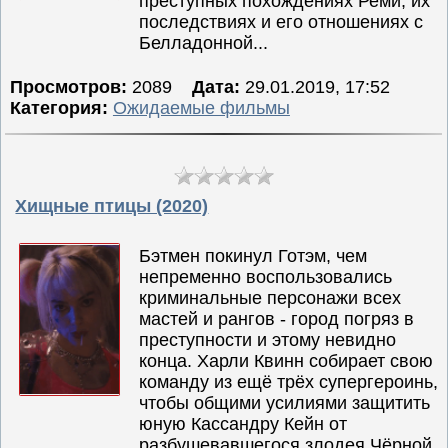
преступных похождениях Реми, их
последствиях и его отношениях с
Семейные
Белладонной...
Сериалы
Просмотров:
2089
Дата:
29.01.2019, 17:52
Спорт
Категория:
Ожидаемые фильмы
Триллеры
Ужасы
Фантастика
Хищные птицы (2020)
Фэнтези
Ожидаемые
Бэтмен покинул Готэм, чем
Новинки
непременно воспользовались
кино
криминальные персонажи всех
мастей и рангов - город погряз в
преступности и этому невидно
конца. Харли Квинн собирает свою
команду из ещё трёх супергероинь,
чтобы общими усилиями защитить
юную Кассандру Кейн от
разбушевавшегося злодея Чёрной