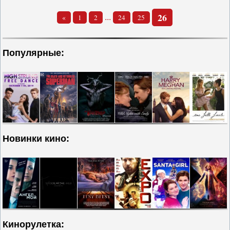
...
26
«
1
2
24
25
Популярные:
Новинки кино:
Кинорулетка: