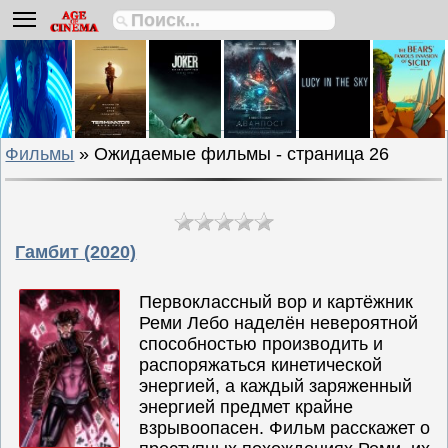
Биографии
Боевики
Вестерны
Военные
Фильмы
» Ожидаемые фильмы - страница 26
Детективы
Драмы
Исторические
Комедии
Гамбит (2020)
Криминальные
Первоклассный вор и картёжник
Мелодрамы
Реми Лебо наделён невероятной
Мультфильмы
способностью производить и
распоряжаться кинетической
Мюзиклы
энергией, а каждый заряженный
Приключения
энергией предмет крайне
Русские
взрывоопасен. Фильм расскажет о
фильмы