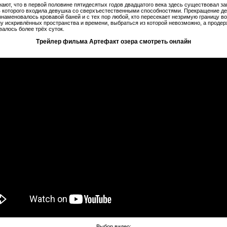
нают, что в первой половине пятидесятых годов двадцатого века здесь существовал з
ав которого входила девушка со сверхъестественными способностями. Прекращение д
знаменовалось кровавой баней и с тех пор любой, кто пересекает незримую границу во
ну искривлённых пространства и времени, выбраться из которой невозможно, а продер
валось более трёх суток.
Трейлер фильма Артефакт озера
смотреть онлайн
Выбор видео: