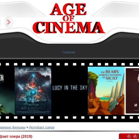
Главная
даемые фильмы
»
Артефакт озера
акт озера (2019)