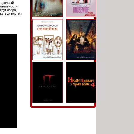
агадочный
еятельности
круг озера,
жаться внутри