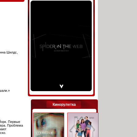
Анна Шилдс,
шали.»
Кинорулетка
Йорк. Первые
зера. Проблема
нают
ско.