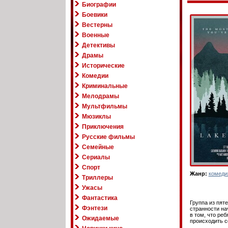
Биографии
Боевики
Вестерны
Военные
Детективы
Драмы
Исторические
Комедии
Криминальные
Мелодрамы
Мультфильмы
Мюзиклы
Приключения
Русские фильмы
Семейные
Сериалы
Спорт
Жанр:
комеди
Триллеры
Ужасы
Фантастика
Группа из пят
Фэнтези
странности на
в том, что ре
Ожидаемые
происходить с