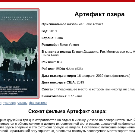
Артефакт озера
Оригинальное название:
Lake Artifact
Год:
2019
Страна:
США
Режиссёр:
Брюс Уэмпл
В главных ролях:
Кэтрин Даддарио, Рик Монтгомери мл., 
Шила Болл
Рейтинг: 0
/10
Рейтинг IMDb:
4.4
(636)
/10
Дата выхода в мире:
16 февраля 2019 (кинофестиваль)
Дата выхода в США:
2019
Слоган:
«Ужаснейшее место, о котором вы никогда не слы
Кинокомпания:
377 Films
я
,
триллер
,
ужасы
,
фантастика
Сюжет фильма Артефакт озера:
ерых друзей на три дня отправляется на отдых в хижину у озера на севере штата Нью-
чинаются с обнаружением в домике их совместной фотографии, сделанной на фоне о
бята здесь впервые и это фото они прежде не видели. Постепенно пугающие вещи начи
о всё нарастающей регулярностью, а попытка покинуть злополучное место терпит фиа