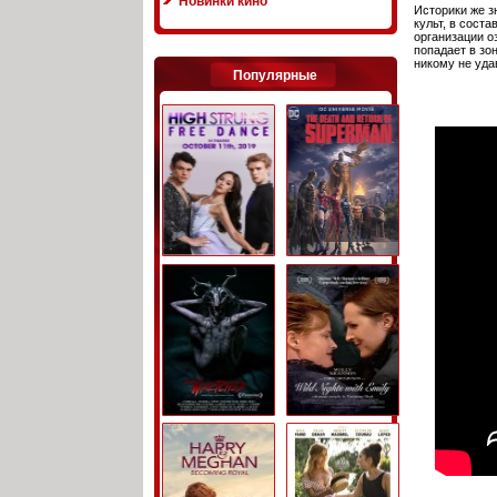
Новинки кино
Историки же з
культ, в сост
организации о
попадает в зо
никому не уда
Популярные