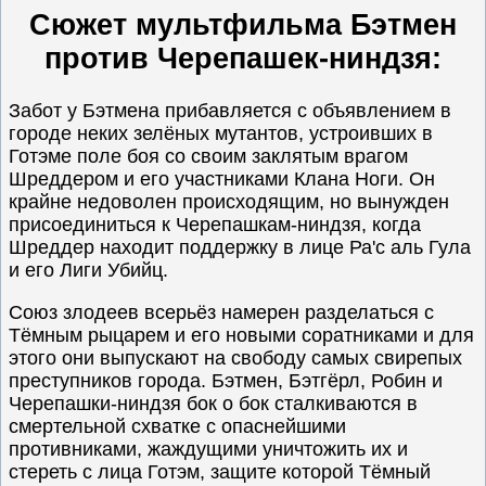
Сюжет мультфильма Бэтмен
против Черепашек-ниндзя:
Забот у Бэтмена прибавляется с объявлением в
городе неких зелёных мутантов, устроивших в
Готэме поле боя со своим заклятым врагом
Шреддером и его участниками Клана Ноги. Он
крайне недоволен происходящим, но вынужден
присоединиться к Черепашкам-ниндзя, когда
Шреддер находит поддержку в лице Ра'с аль Гула
и его Лиги Убийц.
Союз злодеев всерьёз намерен разделаться с
Тёмным рыцарем и его новыми соратниками и для
этого они выпускают на свободу самых свирепых
преступников города. Бэтмен, Бэтгёрл, Робин и
Черепашки-ниндзя бок о бок сталкиваются в
смертельной схватке с опаснейшими
противниками, жаждущими уничтожить их и
стереть с лица Готэм, защите которой Тёмный