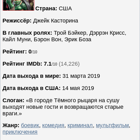
Страна:
США
Семейные
Сериалы
Режиссёр:
Джейк Касторина
Спорт
В главных ролях:
Трой Бэйкер, Дэррэн Крисс,
Триллеры
Кайл Муни, Бэрон Вон, Эрик Боза
Ужасы
Рейтинг: 0
/10
Фантастика
Рейтинг IMDb:
7.1
(14,226)
/10
Фэнтези
Ожидаемые
Дата выхода в мире:
31 марта 2019
Новинки
Дата выхода в США:
14 мая 2019
кино
Слоган:
«В городе Тёмного рыцаря на сушу
выходят новые гости и возвращаются старые
враги.»
Жанр:
боевик
,
комедия
,
криминал
,
мультфильм
,
приключения