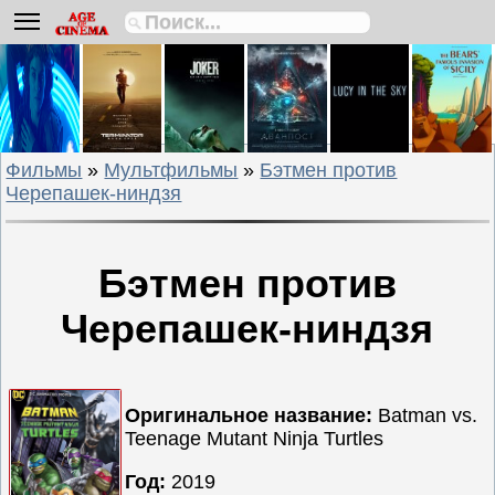
Биографии
Боевики
Вестерны
Военные
Фильмы
»
Мультфильмы
»
Бэтмен против
Детективы
Черепашек-ниндзя
Драмы
Исторические
Комедии
Бэтмен против
Криминальные
Черепашек-ниндзя
Мелодрамы
Мультфильмы
Мюзиклы
Оригинальное название:
Batman vs.
Приключения
Teenage Mutant Ninja Turtles
Русские
Год:
2019
фильмы