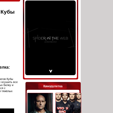
 Кубы
елка:
регов Кубы
 осушить все
ых Белку и
Кинорулетка
ся с
и тяжёлых