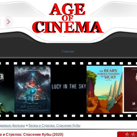
Главная
даемые фильмы
»
Белка и Стрелка: Спасение Кубы
 и Стрелка: Спасение Кубы (2020)