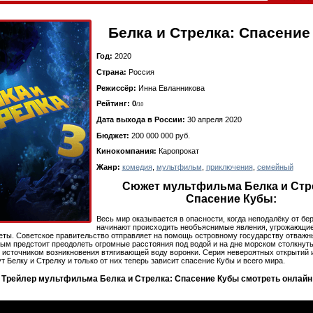
Белка и Стрелка: Спасение
Год:
2020
Страна:
Россия
Режиссёр:
Инна Евланникова
Рейтинг: 0
/10
Дата выхода в России:
30 апреля 2020
Бюджет:
200 000 000 руб.
Кинокомпания:
Каропрокат
Жанр:
комедия
,
мультфильм
,
приключения
,
семейный
Сюжет мультфильма Белка и Стр
Спасение Кубы:
Весь мир оказывается в опасности, когда неподалёку от бе
начинают происходить необъяснимые явления, угрожающие
ты. Советское правительство отправляет на помощь островному государству отважн
рым предстоит преодолеть огромные расстояния под водой и на дне морском столкнуть
источником возникновения втягивающей воду воронки. Серия невероятных открытий 
т Белку и Стрелку и только от них теперь зависит спасение Кубы и всего мира.
Трейлер мультфильма Белка и Стрелка: Спасение Кубы
смотреть онлайн