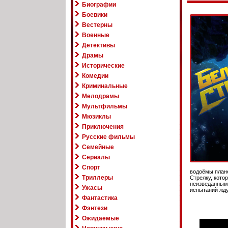
Биографии
Боевики
Вестерны
Военные
Детективы
Драмы
Исторические
Комедии
Криминальные
Мелодрамы
Мультфильмы
Мюзиклы
Приключения
Русские фильмы
Семейные
Сериалы
Спорт
водоёмы плане
Триллеры
Стрелку, кото
неизведанным 
Ужасы
испытаний жду
Фантастика
Фэнтези
Ожидаемые