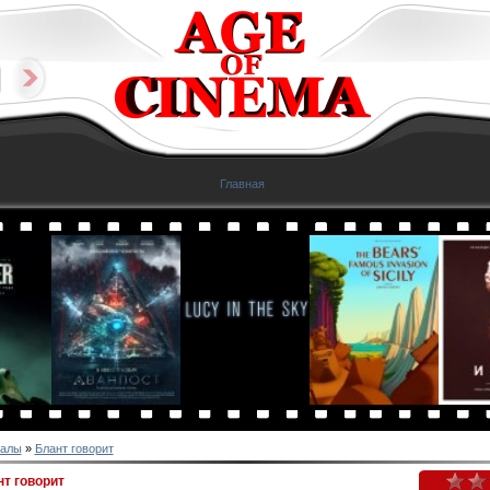
Главная
алы
»
Блант говорит
т говорит