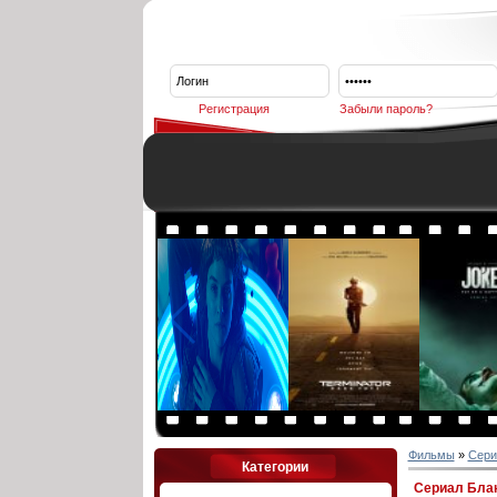
Регистрация
Забыли пароль?
Фильмы
»
Сери
Категории
Сериал Блан