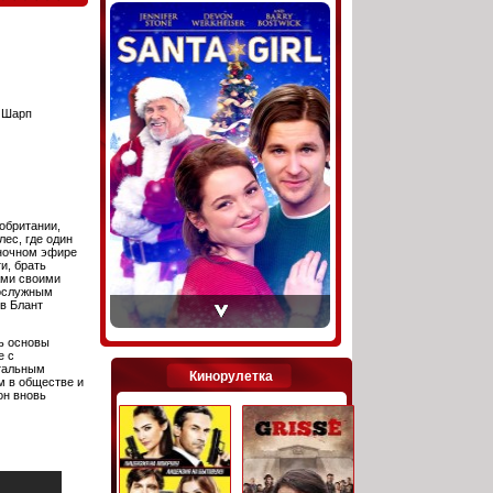
 Шарп
обритании,
ес, где один
 ночном эфире
и, брать
ами своими
ослужным
в Блант
ь основы
е с
стальным
Кинорулетка
м в обществе и
он вновь