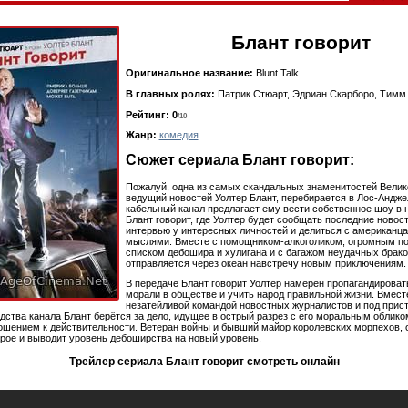
Блант говорит
Оригинальное название:
Blunt Talk
В главных ролях:
Патрик Стюарт, Эдриан Скарборо, Тимм
Рейтинг: 0
/10
Жанр:
комедия
Сюжет сериала Блант говорит:
Пожалуй, одна из самых скандальных знаменитостей Велик
ведущий новостей Уолтер Блант, перебирается в Лос-Анджел
кабельный канал предлагает ему вести собственное шоу в
Блант говорит, где Уолтер будет сообщать последние новост
интервью у интересных личностей и делиться с американц
мыслями. Вместе с помощником-алкоголиком, огромным п
списком дебошира и хулигана и с багажом неудачных брако
отправляется через океан навстречу новым приключениям.
В передаче Блант говорит Уолтер намерен пропагандироват
морали в обществе и учить народ правильной жизни. Вмест
незатейливой командой новостных журналистов и под при
дства канала Блант берётся за дело, идущее в острый разрез с его моральным облико
шением к действительности. Ветеран войны и бывший майор королевских морпехов, 
арое и выводит уровень дебоширства на новый уровень.
Трейлер сериала Блант говорит смотреть онлайн