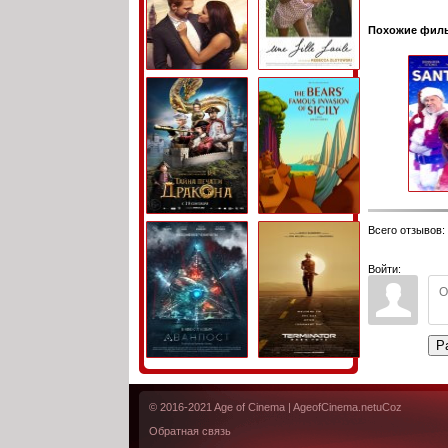
Похожие фил
Всего отзывов
:
Войти:
Р
© 2016-2021
Age of Cinema
| AgeofCinema.net
uCoz
Обратная связь