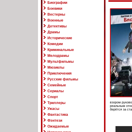
Биографии
Боевики
Вестерны
Военные
Детективы
Драмы
Исторические
Комедии
Криминальные
Мелодрамы
Мультфильмы
Мюзиклы
Приключения
Русские фильмы
Семейные
Сериалы
Спорт
взором руково
Триллеры
реальным отно
Ужасы
берётся за ст
Фантастика
Фэнтези
Ожидаемые