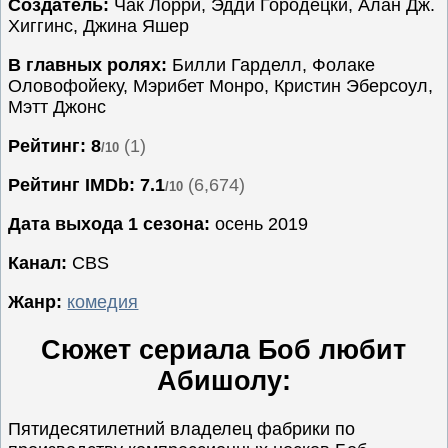
Создатель:
Чак Лорри, Эдди Городецки, Алан Дж.
Хиггинс, Джина Яшер
Семейные
Сериалы
В главных ролях:
Билли Гарделл, Фолаке
Оловофойеку, Мэрибет Монро, Кристин Эберсоул,
Спорт
Мэтт Джонс
Триллеры
Рейтинг: 8
(1)
Ужасы
/10
Фантастика
Рейтинг IMDb:
7.1
(6,674)
/10
Фэнтези
Дата выхода 1 сезона:
осень 2019
Ожидаемые
Канал:
CBS
Новинки
кино
Жанр:
комедия
Сюжет сериала Боб любит
Абишолу:
Пятидесятилетний владелец фабрики по