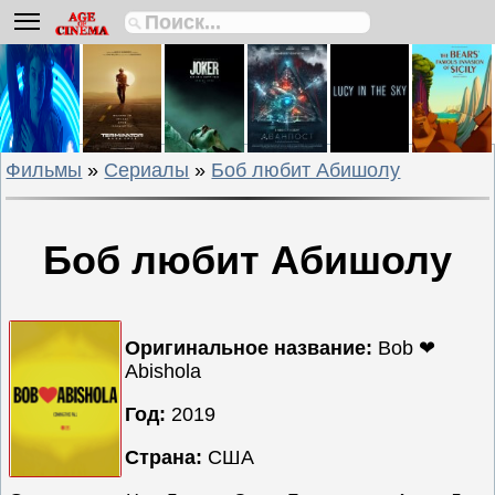
Биографии
Боевики
Вестерны
Военные
Фильмы
»
Сериалы
»
Боб любит Абишолу
Детективы
Драмы
Исторические
Боб любит Абишолу
Комедии
Криминальные
Мелодрамы
Оригинальное название:
Bob ❤
Мультфильмы
Abishola
Мюзиклы
Год:
2019
Приключения
Страна:
США
Русские
фильмы