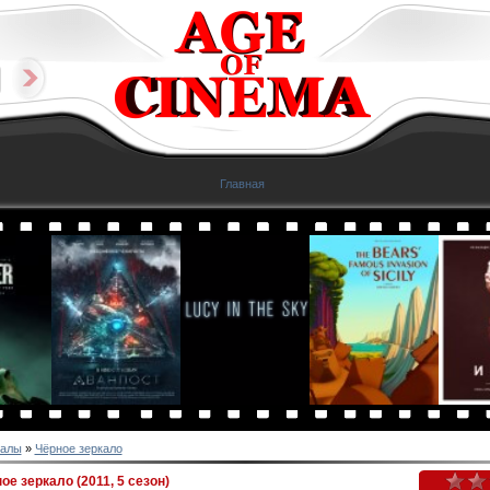
Главная
алы
»
Чёрное зеркало
е зеркало (2011, 5 сезон)