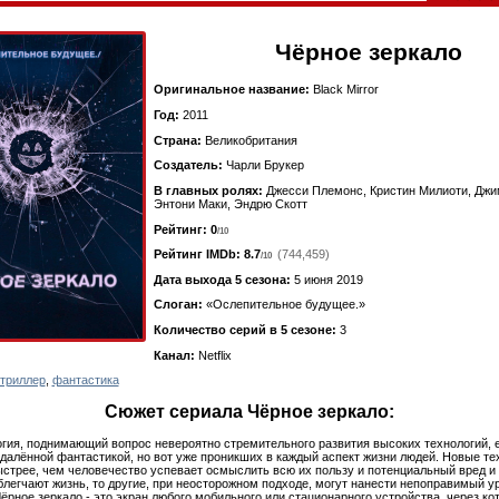
Чёрное зеркало
Оригинальное название:
Black Mirror
Год:
2011
Страна:
Великобритания
Создатель:
Чарли Брукер
В главных ролях:
Джесси Племонс, Кристин Милиоти, Дж
Энтони Маки, Эндрю Скотт
Рейтинг: 0
/10
Рейтинг IMDb:
8.7
(744,459)
/10
Дата выхода 5 сезона:
5 июня 2019
Слоган:
«Ослепительное будущее.»
Количество серий в 5 сезоне:
3
Канал:
Netflix
триллер
,
фантастика
Сюжет сериала Чёрное зеркало:
гия, поднимающий вопрос невероятно стремительного развития высоких технологий, 
далённой фантастикой, но вот уже проникших в каждый аспект жизни людей. Новые те
стрее, чем человечество успевает осмыслить всю их пользу и потенциальный вред и 
блегчают жизнь, то другие, при неосторожном подходе, могут нанести непоправимый у
Чёрное зеркало - это экран любого мобильного или стационарного устройства, через ко