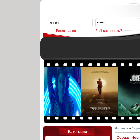
Регистрация
Забыли пароль?
Фильмы
»
Сери
Категории
Сериал Чёрно