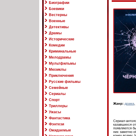
Биографии
Боевики
Вестерны
Военные
Детективы
Драмы
Исторические
Комедии
Криминальные
Мелодрамы
Мультфильмы
Мюзиклы
Приключения
Русские фильмы
Семейные
Сериалы
Спорт
Жанр:
драма
,
Триллеры
Ужасы
Фантастика
Сериал-антоло
Фэнтези
казавшихся от
появляются бы
Ожидаемые
них заметно о
конец всему. 