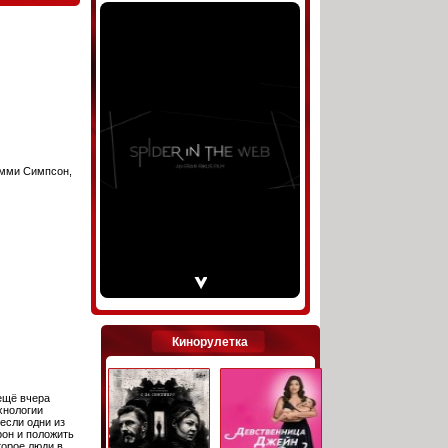
имми Симпсон,
Кинорулетка
ещё вчера
хнологии
если одни из
рон и положить
торое люди в