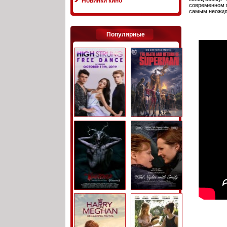
Новинки кино
современном м
самым неожид
Популярные