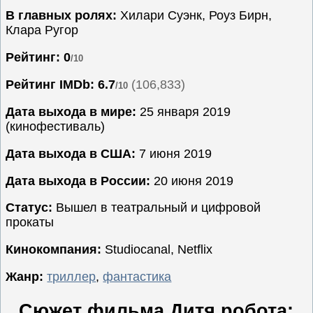
В главных ролях:
Хилари Суэнк, Роуз Бирн,
Семейные
Клара Ругор
Сериалы
Рейтинг: 0
/10
Спорт
Триллеры
Рейтинг IMDb:
6.7
(106,833)
/10
Ужасы
Дата выхода в мире:
25 января 2019
Фантастика
(кинофестиваль)
Фэнтези
Дата выхода в США:
7 июня 2019
Ожидаемые
Дата выхода в России:
20 июня 2019
Новинки
кино
Статус:
Вышел в театральный и цифровой
прокаты
Кинокомпания:
Studiocanal, Netflix
Жанр:
триллер
,
фантастика
Сюжет фильма Дитя робота: