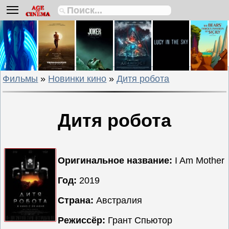
Биографии
Боевики
Вестерны
Военные
Фильмы
»
Новинки кино
»
Дитя робота
Детективы
Драмы
Исторические
Дитя робота
Комедии
Криминальные
Мелодрамы
Оригинальное название:
I Am Mother
Мультфильмы
Год:
2019
Мюзиклы
Страна:
Австралия
Приключения
Русские
Режиссёр:
Грант Спьютор
фильмы