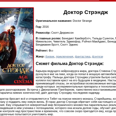
Доктор Стрэндж
Оригинальное название:
Doctor Strange
Год:
2016
Режиссёр:
Скотт Дерриксон
В главных ролях:
Бенедикт Камбербэтч, Тильда Суинтон,
Миккельсен, Чиветель Эджиофор, Рэйчел МакАдамс, Бенеди
Бенджамин Брэтт, Скотт Эдкинс
Рейтинг: 0
/10
Жанр:
боевик
,
приключения
,
фантастика
,
фэнтези
Сюжет фильма Доктор Стрэндж:
Карьера ведущего нейрохирурга мира, доктора Стивена Стр
рухнула в миг на пике, когда он попал в мощную автомоби
катастрофу. Пальцы доктора Стрэнджа утратили былую силу
коллеги поставили крест на его будущем в медицине. Наст
принимающий отказы, он испробовал всевозможные методы
среди которых экспериментальные препараты и технологии
дало разочарование. Встреча с Джонатаном Пангборном, таинственно восстановившим
паралича нижних конечностей, даёт доктору Стрэнджу последнюю надежду.
 доктор бросает всё и отправляется в Тибет на поиски некоего монаха, Старейшины, к
ану и подарить ему новую жизнь. В горах доктор Стрэндж обретает себя настоящего 
ния. Ему открывается невероятный мир безграничного множества параллельных реаль
видевшая в нём ученика с потенциалом, которого она искала долгие годы, обучает до
м контроля над пространством и временем, что совсем скоро пригодится ему, когда п
одопечные попытаются уничтожить мир.