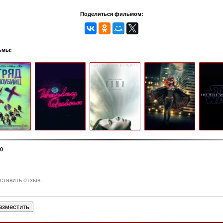
Поделиться фильмом:
ьмы:
0
азместить