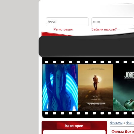
Регистрация
Забыли пароль?
Фильмы
»
Фант
Категории
Фильм Докто