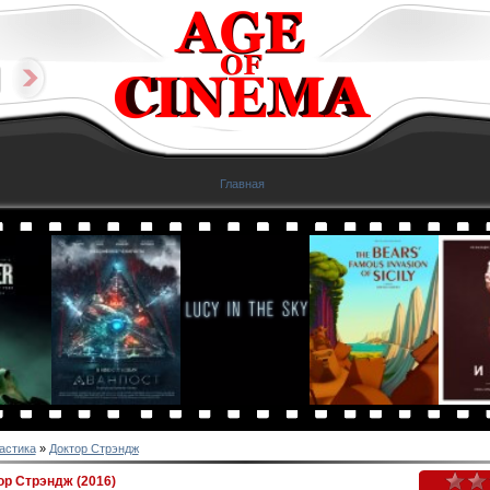
Главная
астика
»
Доктор Стрэндж
р Стрэндж (2016)