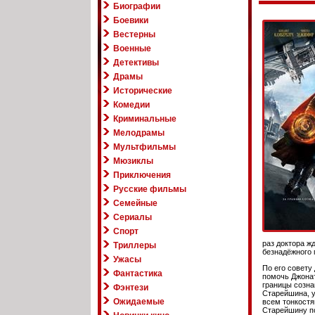
Биографии
Боевики
Вестерны
Военные
Детективы
Драмы
Исторические
Комедии
Криминальные
Мелодрамы
Мультфильмы
Мюзиклы
Приключения
Русские фильмы
Семейные
Сериалы
Спорт
раз доктора ж
Триллеры
безнадёжного 
Ужасы
По его совету
Фантастика
помочь Джонат
границы созна
Фэнтези
Старейшина, у
Ожидаемые
всем тонкостя
Старейшину п