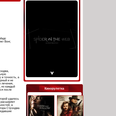
 Мадс
кт Вонг,
энджа,
льную
 и точность, а
ырный и не
 лечения,
, но каждый
Кинорулетка
ся после
оторой удалось
и расширяет
ностей, а
ктора Стрэнджа
редавшие