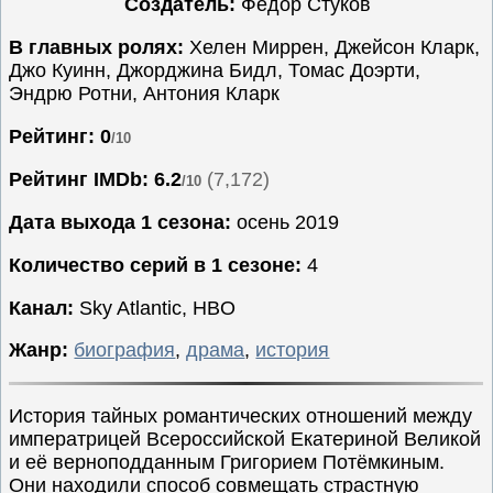
Создатель:
Фёдор Стуков
Семейные
В главных ролях:
Хелен Миррен, Джейсон Кларк,
Сериалы
Джо Куинн, Джорджина Бидл, Томас Доэрти,
Эндрю Ротни, Антония Кларк
Спорт
Триллеры
Рейтинг: 0
/10
Ужасы
Рейтинг IMDb:
6.2
(7,172)
/10
Фантастика
Дата выхода 1 сезона:
осень 2019
Фэнтези
Ожидаемые
Количество серий в 1 сезоне:
4
Новинки
Канал:
Sky Atlantic, HBO
кино
Жанр:
биография
,
драма
,
история
История тайных романтических отношений между
императрицей Всероссийской Екатериной Великой
и её верноподданным Григорием Потёмкиным.
Они находили способ совмещать страстную