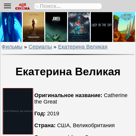
Биографии
Боевики
Вестерны
Военные
Фильмы
»
Сериалы
»
Екатерина Великая
Детективы
Драмы
Исторические
Екатерина Великая
Комедии
Криминальные
Мелодрамы
Оригинальное название:
Catherine
the Great
Мультфильмы
Мюзиклы
Год:
2019
Приключения
Страна:
США, Великобритания
Русские
фильмы