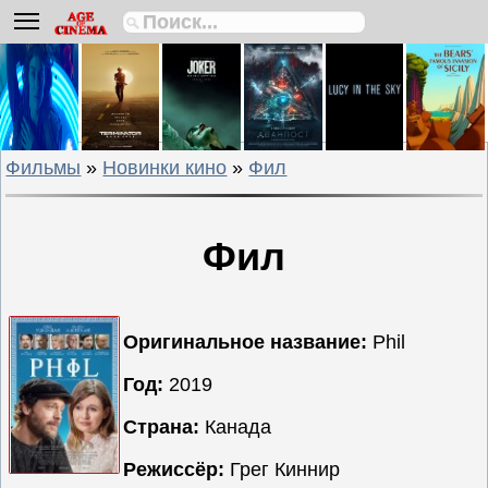
Биографии
Боевики
Вестерны
Военные
Фильмы
»
Новинки кино
»
Фил
Детективы
Драмы
Исторические
Фил
Комедии
Криминальные
Мелодрамы
Оригинальное название:
Phil
Мультфильмы
Год:
2019
Мюзиклы
Страна:
Канада
Приключения
Русские
Режиссёр:
Грег Киннир
фильмы