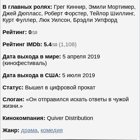
В главных ролях:
Грег Киннир, Эмили Мортимер,
Семейные
Джей Дюпласс, Роберт Форстер, Тейлор Шиллинг,
Сериалы
Курт Фуллер, Люк Уилсон, Брэдли Уитфорд
Спорт
Рейтинг: 0
/10
Триллеры
Рейтинг IMDb:
5.4
(1,108)
/10
Ужасы
Фантастика
Дата выхода в мире:
5 апреля 2019
(кинофестиваль)
Фэнтези
Ожидаемые
Дата выхода в США:
5 июля 2019
Новинки
Статус:
Вышел в цифровой прокат
кино
Слоган:
«Он отправился искать ответы в чужой
жизни.»
Кинокомпания:
Quiver Distribution
Жанр:
драма
,
комедия