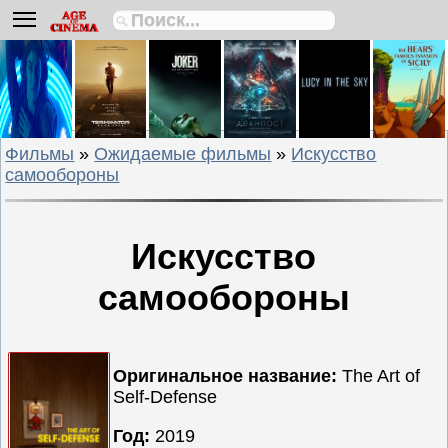
Биографии
Боевики
Вестерны
Военные
Фильмы
»
Ожидаемые фильмы
»
Искусство
Детективы
самообороны
Драмы
Исторические
Комедии
Искусство
Криминальные
самообороны
Мелодрамы
Мультфильмы
Мюзиклы
Оригинальное название:
The Art of
Приключения
Self-Defense
Русские
Год:
2019
фильмы