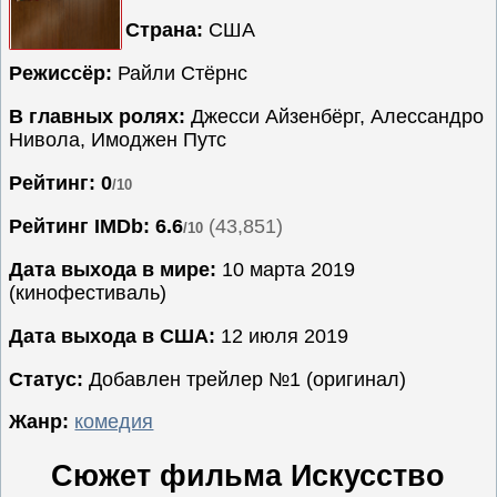
Страна:
США
Семейные
Сериалы
Режиссёр:
Райли Стёрнс
Спорт
В главных ролях:
Джесси Айзенбёрг, Алессандро
Триллеры
Нивола, Имоджен Путс
Ужасы
Рейтинг: 0
/10
Фантастика
Рейтинг IMDb:
6.6
(43,851)
/10
Фэнтези
Ожидаемые
Дата выхода в мире:
10 марта 2019
(кинофестиваль)
Новинки
кино
Дата выхода в США:
12 июля 2019
Статус:
Добавлен трейлер №1 (оригинал)
Жанр:
комедия
Сюжет фильма Искусство