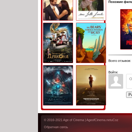
Похожие фил
Всего отзывов
:
Войти:
Р
© 2016-2021
Age of Cinema
| AgeofCinema.net
uCoz
Обратная связь