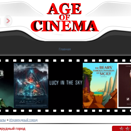
Главная
алы
»
Изумрудный город
мрудный город