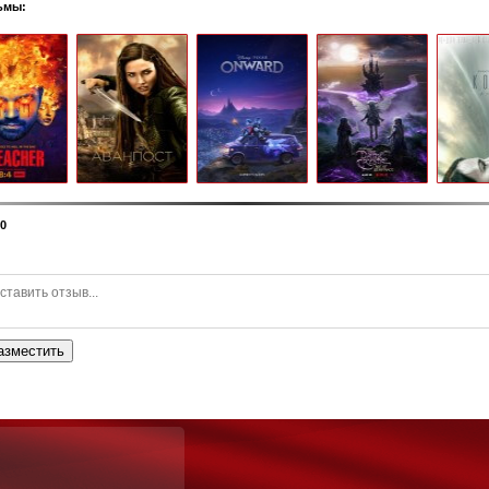
ьмы:
0
азместить