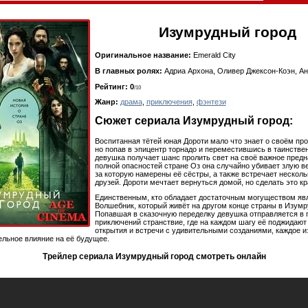
Изумрудный город
Оригинальное название:
Emerald City
В главных ролях:
Адриа Архона, Оливер Джексон-Коэн, Ан
Рейтинг: 0
/10
Жанр:
драма
,
приключения
,
фэнтези
Сюжет сериала Изумрудный город:
Воспитанная тётей юная Дороти мало что знает о своём пр
но попав в эпицентр торнадо и переместившись в таинстве
девушка получает шанс пролить свет на своё важное предн
полной опасностей стране Оз она случайно убивает злую в
за которую намерены её сёстры, а также встречает нескол
друзей. Дороти мечтает вернуться домой, но сделать это к
Единственным, кто обладает достаточным могуществом яв
Волшебник, который живёт на другом конце страны в Изумр
Попавшая в сказочную переделку девушка отправляется в 
приключений странствие, где на каждом шагу её поджидаю
открытия и встречи с удивительными созданиями, каждое и
ельное влияние на её будущее.
Трейлер сериала Изумрудный город смотреть онлайн