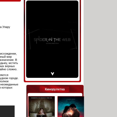
а Улару
оисхождении,
нный мир
азначение. В
едьму, мстить
ьких верных
райне сложно.
ляется
удном городе.
полное
т неожиданные
з которых
Кинорулетка