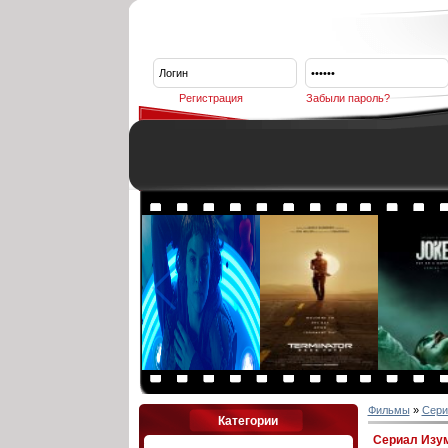
Регистрация
Забыли пароль?
Фильмы
»
Сери
Категории
Сериал Изу