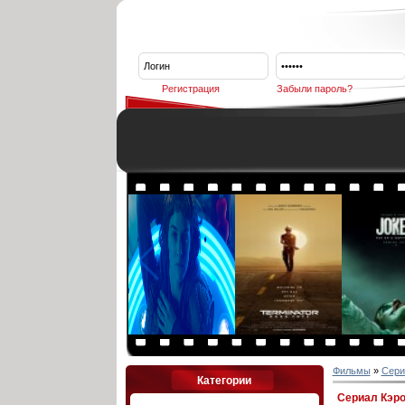
Регистрация
Забыли пароль?
Фильмы
»
Сери
Категории
Сериал Кэро