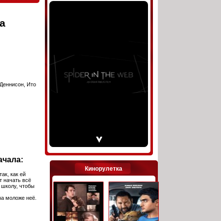
а
Деннисон, Ито
ачала:
Кинорулетка
ак, как ей
т начать всё
 школу, чтобы
за моложе неё.