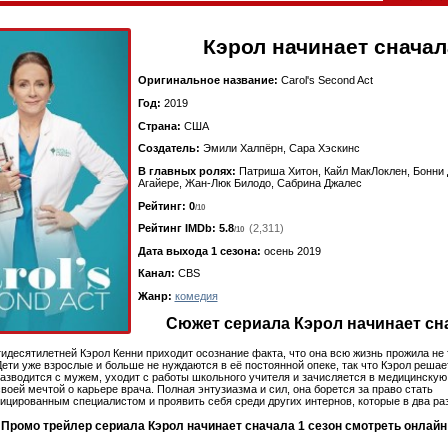
Кэрол начинает сначал
Оригинальное название:
Carol's Second Act
Год:
2019
Страна:
США
Создатель:
Эмили Халпёрн, Сара Хэскинс
В главных ролях:
Патриша Хитон, Кайл МакЛоклен, Бонни 
Агайере, Жан-Люк Билодо, Сабрина Джалес
Рейтинг: 0
/10
Рейтинг IMDb:
5.8
(2,311)
/10
Дата выхода 1 сезона:
осень 2019
Канал:
CBS
Жанр:
комедия
Сюжет сериала Кэрол начинает сн
идесятилетней Кэрол Кенни приходит осознание факта, что она всю жизнь прожила не т
Дети уже взрослые и больше не нуждаются в её постоянной опеке, так что Кэрол решае
разводится с мужем, уходит с работы школьного учителя и зачисляется в медицинскую
своей мечтой о карьере врача. Полная энтузиазма и сил, она борется за право стать
цированным специалистом и проявить себя среди других интернов, которые в два ра
Промо трейлер сериала Кэрол начинает сначала 1 сезон
смотреть онлайн