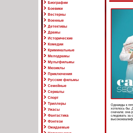
Биографии
Боевики
Вестерны
Военные
Детективы
Драмы
Исторические
Комедии
Криминальные
Мелодрамы
Мультфильмы
Мюзиклы
Приключения
Русские фильмы
Семейные
Сериалы
Спорт
Триллеры
Однажды к пят
хотелось бы. 
Ужасы
сначала: она 
Фантастика
следовать за 
высококвалифи
Фэнтези
Ожидаемые