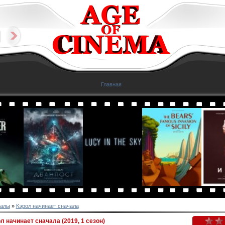
Главная
алы
»
Кэрол начинает сначала
л начинает сначала (2019, 1 сезон)