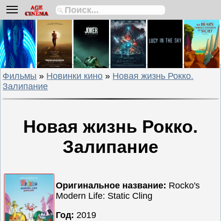
Биографии
Боевики
Вестерны
Военные
Фильмы
»
Новинки кино
»
Новая жизнь Рокко.
Детективы
Залипание
Драмы
Исторические
Комедии
Новая жизнь Рокко.
Криминальные
Залипание
Мелодрамы
Мультфильмы
Мюзиклы
Оригинальное название:
Rocko's
Приключения
Modern Life: Static Cling
Русские
Год:
2019
фильмы