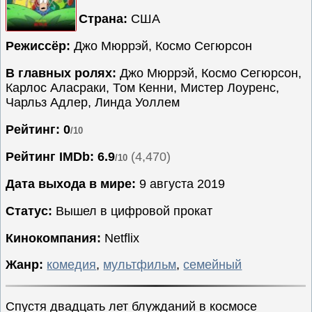
Страна:
США
Семейные
Сериалы
Режиссёр:
Джо Мюррэй, Космо Сегюрсон
Спорт
В главных ролях:
Джо Мюррэй, Космо Сегюрсон,
Триллеры
Карлос Аласраки, Том Кенни, Мистер Лоуренс,
Чарльз Адлер, Линда Уоллем
Ужасы
Фантастика
Рейтинг: 0
/10
Фэнтези
Рейтинг IMDb:
6.9
(4,470)
/10
Ожидаемые
Дата выхода в мире:
9 августа 2019
Новинки
кино
Статус:
Вышел в цифровой прокат
Кинокомпания:
Netflix
Жанр:
комедия
,
мультфильм
,
семейный
Спустя двадцать лет блужданий в космосе