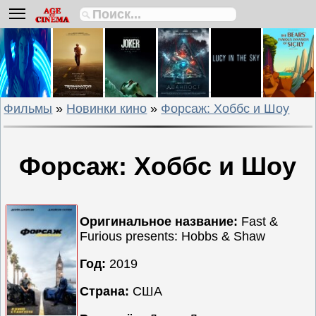
Биографии
Боевики
Вестерны
Военные
Фильмы
»
Новинки кино
»
Форсаж: Хоббс и Шоу
Детективы
Драмы
Исторические
Форсаж: Хоббс и Шоу
Комедии
Криминальные
Мелодрамы
Оригинальное название:
Fast &
Furious presents: Hobbs & Shaw
Мультфильмы
Мюзиклы
Год:
2019
Приключения
Страна:
США
Русские
фильмы