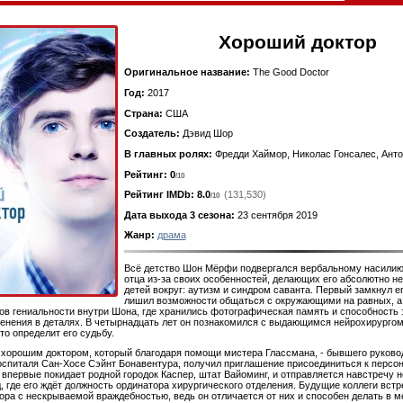
Хороший доктор
Оригинальное название:
The Good Doctor
Год:
2017
Страна:
США
Создатель:
Дэвид Шор
В главных ролях:
Фредди Хаймор, Николас Гонсалес, Ант
Рейтинг: 0
/10
Рейтинг IMDb:
8.0
(131,530)
/10
Дата выхода 3 сезона:
23 сентября 2019
Жанр:
драма
Всё детство Шон Мёрфи подвергался вербальному насилию
отца из-за своих особенностей, делающих его абсолютно н
детей вокруг: аутизм и синдром саванта. Первый замкнул ег
лишил возможности общаться с окружающими на равных, а
ов гениальности внутри Шона, где хранились фотографическая память и способность
нения в деталях. В четырнадцать лет он познакомился с выдающимся нейрохирурго
то определит его судьбу.
хорошим доктором, который благодаря помощи мистера Глассмана, - бывшего руково
оспиталя Сан-Хосе Сэйнт Бонавентура, получил приглашение присоединиться к персо
 впервые покидает родной городок Каспер, штат Вайоминг, и отправляется навстречу н
, где его ждёт должность ординатора хирургического отделения. Будущие коллеги вст
ора с нескрываемой враждебностью, ведь он отличается от них и способен делать в ме