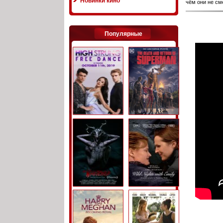
Новинки кино
чём они не см
Популярные