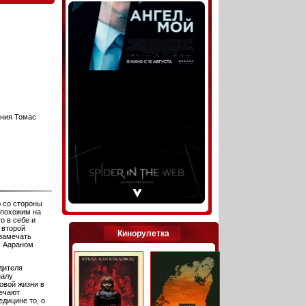
ония Томас
 со стороны
епохожим на
о в себе и
 второй
Кинорулетка
 замечать
м Аараном
дителя
налу
овой жизни в
речают
дицине то, о