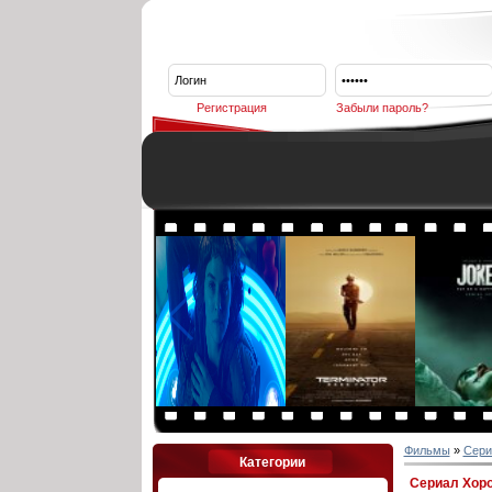
Регистрация
Забыли пароль?
Фильмы
»
Сери
Категории
Сериал Хоро