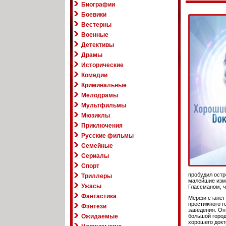
Биографии
Боевики
Вестерны
Военные
Детективы
Драмы
Исторические
Комедии
Криминальные
Мелодрамы
Мультфильмы
Мюзиклы
Приключения
Русские фильмы
Семейные
Сериалы
Спорт
пробудил остр
Триллеры
малейшие изме
Ужасы
Глассманом, ч
Фантастика
Мёрфи станет 
престижного г
Фэнтези
заведения. Он
Ожидаемые
большой город
хорошего докт