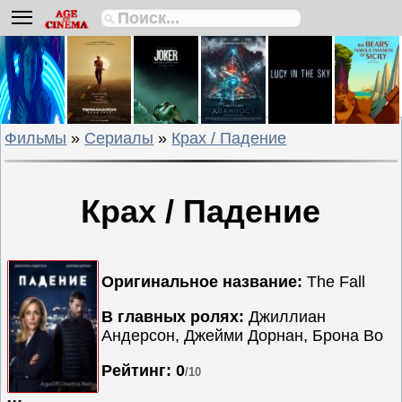
Биографии
Боевики
Вестерны
Военные
Фильмы
»
Сериалы
»
Крах / Падение
Детективы
Драмы
Исторические
Крах / Падение
Комедии
Криминальные
Мелодрамы
Оригинальное название:
The Fall
Мультфильмы
В главных ролях:
Джиллиан
Мюзиклы
Андерсон, Джейми Дорнан, Брона Во
Приключения
Рейтинг: 0
/10
Русские
фильмы