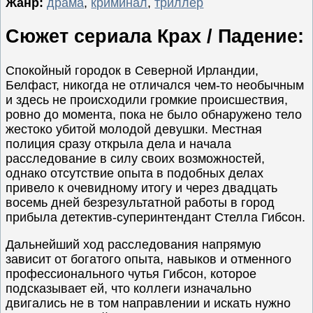
Жанр:
драма
,
криминал
,
триллер
Семейные
Сюжет сериала Крах / Падение:
Сериалы
Спорт
Спокойный городок в Северной Ирландии,
Триллеры
Белфаст, никогда не отличался чем-то необычным
и здесь не происходили громкие происшествия,
Ужасы
ровно до момента, пока не было обнаружено тело
Фантастика
жестоко убитой молодой девушки. Местная
полиция сразу открыла дела и начала
Фэнтези
расследование в силу своих возможностей,
Ожидаемые
однако отсутствие опыта в подобных делах
Новинки
привело к очевидному итогу и через двадцать
кино
восемь дней безрезультатной работы в город
прибыла детектив-суперинтендант Стелла Гибсон.
Дальнейший ход расследования напрямую
зависит от богатого опыта, навыков и отменного
профессионального чутья Гибсон, которое
подсказывает ей, что коллеги изначально
двигались не в том направлении и искать нужно