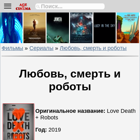
Биографии
Боевики
Вестерны
Военные
Фильмы
»
Сериалы
»
Любовь, смерть и роботы
Детективы
Драмы
Исторические
Любовь, смерть и
Комедии
роботы
Криминальные
Мелодрамы
Мультфильмы
Оригинальное название:
Love Death
Мюзиклы
+ Robots
Приключения
Год:
2019
Русские
фильмы