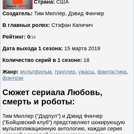
Страна:
США
Семейные
Создатель:
Тим Миллер, Дэвид Финчер
Сериалы
В главных ролях:
Стэфан Капичич
Спорт
Триллеры
Рейтинг: 0
/10
Ужасы
Дата выхода 1 сезона:
15 марта 2019
Фантастика
Количество серий в 1 сезоне:
18
Фэнтези
Ожидаемые
Жанр:
мультфильм
,
триллер
,
ужасы
,
фантастика
,
фэнтези
Новинки
кино
Сюжет сериала Любовь,
смерть и роботы:
Тим Миллер ("Дэдпул") и Дэвид Финчер
("Бойцовский клуб") представляют шокирующую
мультипликационную антологию, каждая серия