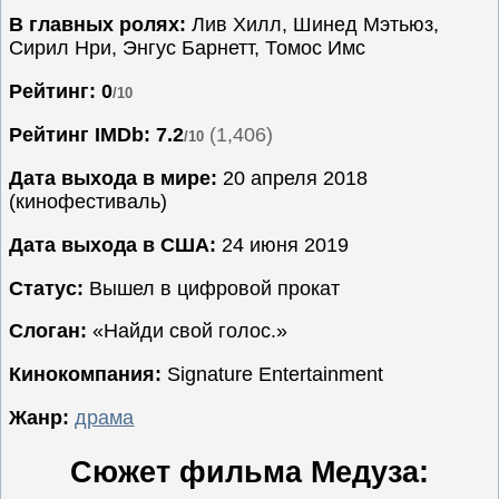
В главных ролях:
Лив Хилл, Шинед Мэтьюз,
Семейные
Сирил Нри, Энгус Барнетт, Томос Имс
Сериалы
Рейтинг: 0
/10
Спорт
Триллеры
Рейтинг IMDb:
7.2
(1,406)
/10
Ужасы
Дата выхода в мире:
20 апреля 2018
Фантастика
(кинофестиваль)
Фэнтези
Дата выхода в США:
24 июня 2019
Ожидаемые
Статус:
Вышел в цифровой прокат
Новинки
кино
Слоган:
«Найди свой голос.»
Кинокомпания:
Signature Entertainment
Жанр:
драма
Сюжет фильма Медуза: