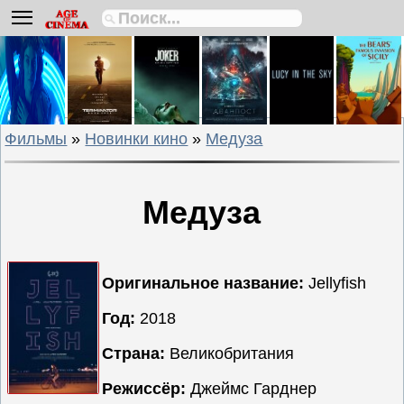
Биографии
Боевики
Вестерны
Военные
Фильмы
»
Новинки кино
»
Медуза
Детективы
Драмы
Исторические
Медуза
Комедии
Криминальные
Мелодрамы
Оригинальное название:
Jellyfish
Мультфильмы
Год:
2018
Мюзиклы
Страна:
Великобритания
Приключения
Русские
Режиссёр:
Джеймс Гарднер
фильмы