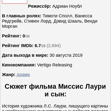
Режиссёр:
Адриан Ноубл
Семейные
Сериалы
В главных ролях:
Тимоти Сполл, Ванесса
Редгрейв, Стивен Лорд, Дэвид Шааль, Венди
Спорт
Морган
Триллеры
Рейтинг: 0
Ужасы
/10
Фантастика
Рейтинг IMDb:
6.7
(2,694)
/10
Фэнтези
Дата выхода в мире:
30 августа 2019
Ожидаемые
Кинокомпания:
Vertigo Releasing
Новинки
кино
Жанр:
драма
Сюжет фильма Миссис Лаури
и сын:
История художника Л.С. Лаури, пишущего картины