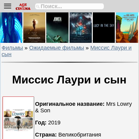
Биографии
Боевики
Вестерны
Военные
Фильмы
»
Ожидаемые фильмы
»
Миссис Лаури и
Детективы
сын
Драмы
Исторические
Комедии
Миссис Лаури и сын
Криминальные
Мелодрамы
Оригинальное название:
Mrs Lowry
Мультфильмы
& Son
Мюзиклы
Год:
2019
Приключения
Русские
Страна:
Великобритания
фильмы