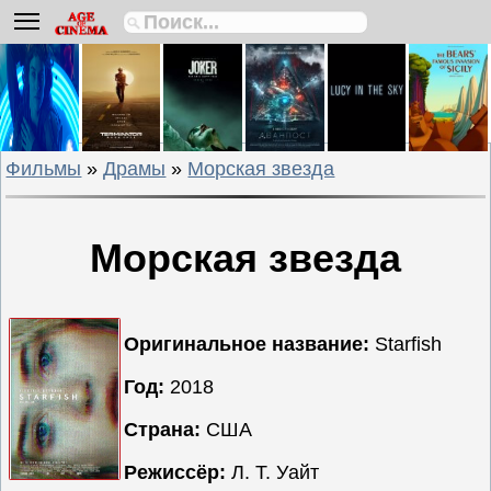
Биографии
Боевики
Вестерны
Военные
Фильмы
»
Драмы
»
Морская звезда
Детективы
Драмы
Исторические
Морская звезда
Комедии
Криминальные
Мелодрамы
Оригинальное название:
Starfish
Мультфильмы
Год:
2018
Мюзиклы
Страна:
США
Приключения
Русские
Режиссёр:
Л. Т. Уайт
фильмы