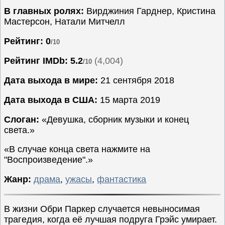
В главных ролях:
Вирджиния Гарднер, Кристина
Семейные
Мастерсон, Натали Митчелл
Сериалы
Рейтинг: 0
/10
Спорт
Триллеры
Рейтинг IMDb:
5.2
(4,004)
/10
Ужасы
Дата выхода в мире:
21 сентября 2018
Фантастика
Дата выхода в США:
15 марта 2019
Фэнтези
Слоган:
«Девушка, сборник музыки и конец
Ожидаемые
света.»
Новинки
кино
«В случае конца света нажмите на
"Воспроизведение".»
Жанр:
драма
,
ужасы
,
фантастика
В жизни Обри Паркер случается невыносимая
трагедия, когда её лучшая подруга Грэйс умирает.