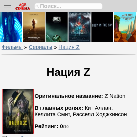
Биографии
Боевики
Вестерны
Военные
Фильмы
»
Сериалы
»
Нация Z
Детективы
Драмы
Исторические
Нация Z
Комедии
Криминальные
Мелодрамы
Оригинальное название:
Z Nation
Мультфильмы
В главных ролях:
Кит Аллан,
Мюзиклы
Келлита Смит, Расселл Ходжкинсон
Приключения
Рейтинг: 0
/10
Русские
фильмы