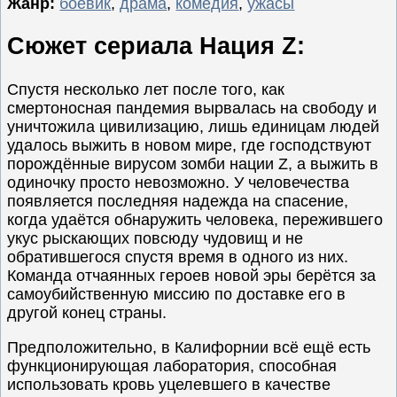
Жанр:
боевик
,
драма
,
комедия
,
ужасы
Семейные
Сюжет сериала Нация Z:
Сериалы
Спорт
Спустя несколько лет после того, как
Триллеры
смертоносная пандемия вырвалась на свободу и
уничтожила цивилизацию, лишь единицам людей
Ужасы
удалось выжить в новом мире, где господствуют
Фантастика
порождённые вирусом зомби нации Z, а выжить в
одиночку просто невозможно. У человечества
Фэнтези
появляется последняя надежда на спасение,
Ожидаемые
когда удаётся обнаружить человека, пережившего
Новинки
укус рыскающих повсюду чудовищ и не
кино
обратившегося спустя время в одного из них.
Команда отчаянных героев новой эры берётся за
самоубийственную миссию по доставке его в
другой конец страны.
Предположительно, в Калифорнии всё ещё есть
функционирующая лаборатория, способная
использовать кровь уцелевшего в качестве