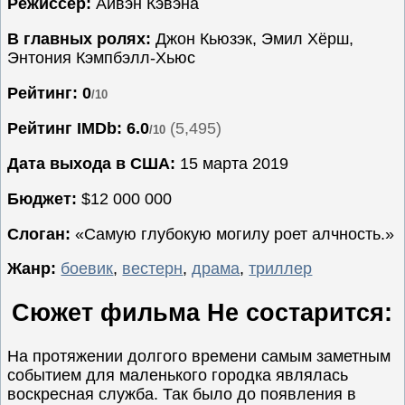
Режиссёр:
Айвэн Кэвэна
Семейные
В главных ролях:
Джон Кьюзэк, Эмил Хёрш,
Сериалы
Энтония Кэмпбэлл-Хьюс
Спорт
Рейтинг: 0
/10
Триллеры
Рейтинг IMDb:
6.0
(5,495)
/10
Ужасы
Фантастика
Дата выхода в США:
15 марта 2019
Фэнтези
Бюджет:
$12 000 000
Ожидаемые
Слоган:
«Самую глубокую могилу роет алчность.»
Новинки
кино
Жанр:
боевик
,
вестерн
,
драма
,
триллер
Сюжет фильма Не состарится:
На протяжении долгого времени самым заметным
событием для маленького городка являлась
воскресная служба. Так было до появления в