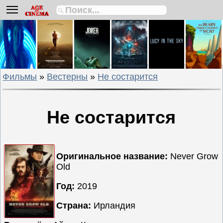
Биографии
Боевики
Вестерны
Военные
Фильмы
»
Вестерны
»
Не состарится
Детективы
Драмы
Исторические
Не состарится
Комедии
Криминальные
Мелодрамы
Оригинальное название:
Never Grow
Old
Мультфильмы
Мюзиклы
Год:
2019
Приключения
Страна:
Ирландия
Русские
фильмы