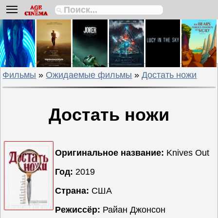
Биографии
Боевики
Вестерны
Военные
Фильмы
»
Ожидаемые фильмы
»
Достать ножи
Детективы
Драмы
Исторические
Достать ножи
Комедии
Криминальные
Мелодрамы
Оригинальное название:
Knives Out
Мультфильмы
Год:
2019
Мюзиклы
Страна:
США
Приключения
Русские
Режиссёр:
Райан Джонсон
фильмы