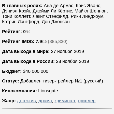
В главных ролях:
Ана де Армас, Крис Эванс,
Семейные
Дэниэл Крэйг, Джейми Ли Кёртис, Майкл Шеннон,
Сериалы
Тони Коллетт, Лакит Стэнфилд, Рики Линдхоум,
Кэтрин Лэнгфорд, Дон Джонсон
Спорт
Триллеры
Рейтинг: 0
/10
Ужасы
Рейтинг IMDb:
7.9
(885,830)
/10
Фантастика
Дата выхода в мире:
27 ноября 2019
Фэнтези
Ожидаемые
Дата выхода в России:
28 ноября 2019
Новинки
Бюджет:
$40 000 000
кино
Статус:
Добавлен тизер-трейлер №1 (русский)
Кинокомпания:
Lionsgate
Жанр:
детектив
,
драма
,
криминал
,
триллер