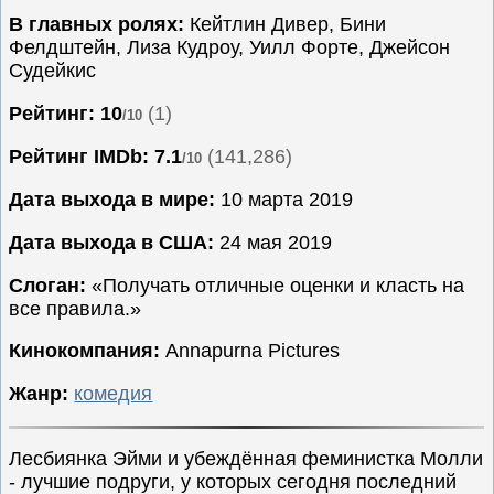
В главных ролях:
Кейтлин Дивер, Бини
Семейные
Фелдштейн, Лиза Кудроу, Уилл Форте, Джейсон
Сериалы
Судейкис
Спорт
Рейтинг: 10
(1)
/10
Триллеры
Рейтинг IMDb:
7.1
(141,286)
/10
Ужасы
Фантастика
Дата выхода в мире:
10 марта 2019
Фэнтези
Дата выхода в США:
24 мая 2019
Ожидаемые
Слоган:
«Получать отличные оценки и класть на
Новинки
все правила.»
кино
Кинокомпания:
Annapurna Pictures
Жанр:
комедия
Лесбиянка Эйми и убеждённая феминистка Молли
- лучшие подруги, у которых сегодня последний