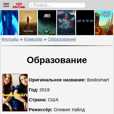
Биографии
Боевики
Вестерны
Военные
Фильмы
»
Комедии
»
Образование
Детективы
Драмы
Исторические
Образование
Комедии
Криминальные
Мелодрамы
Оригинальное название:
Booksmart
Мультфильмы
Год:
2019
Мюзиклы
Страна:
США
Приключения
Русские
Режиссёр:
Оливия Уайлд
фильмы