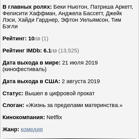
В главных ролях:
Беки Ньютон, Патриша Аркетт,
Семейные
Фелисити Хаффман, Анджела Бассетт, Джейк
Сериалы
Лэси, Хайди Гарднер, Эфтон Уильямсон, Тим
Бэгли
Спорт
Триллеры
Рейтинг: 10
(1)
/10
Ужасы
Рейтинг IMDb:
6.1
(13,525)
/10
Фантастика
Дата выхода в мире:
21 июля 2019
Фэнтези
(кинофестиваль)
Ожидаемые
Дата выхода в США:
2 августа 2019
Новинки
кино
Статус:
Вышел в цифровой прокат
Слоган:
«Жизнь за пределами материнства.»
Кинокомпания:
Netflix
Жанр:
комедия