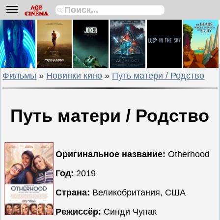
Биографии
Боевики
Вестерны
Военные
Фильмы
»
Новинки кино
»
Путь матери / Родство
Детективы
Драмы
Исторические
Путь матери / Родство
Комедии
Криминальные
Мелодрамы
Оригинальное название:
Otherhood
Мультфильмы
Год:
2019
Мюзиклы
Страна:
Великобритания, США
Приключения
Русские
Режиссёр:
Синди Чупак
фильмы