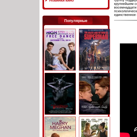
Новинки кино
группу поддер
крупнейшем с
восемнадцати 
психологическ
единственное 
Популярные