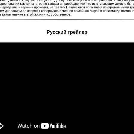
жки с дамами, кому за шестьдесят. Для пущего интереса они отправляют заявку на уча
оревновании южных штатов по танцам и приободрению, где выступающим должно быт
- вроде наши героини проходят, не так ли? Начинаются испытания изнурительными тр
им давлением со стороны соперников и членов семей, но Марта и её команда помпонов
важное мнение в этой жизни - их собственное.
Русский трейлер