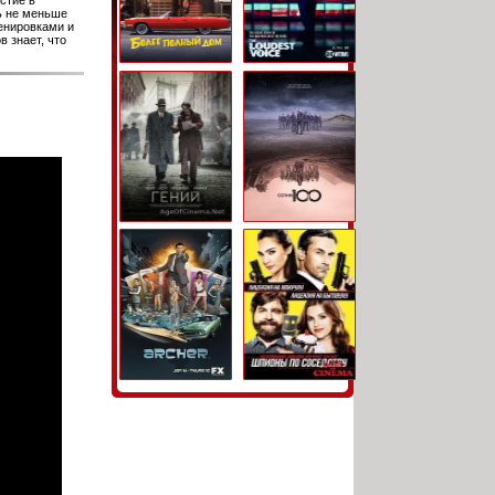
стие в
ь не меньше
енировками и
 знает, что