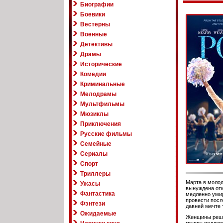
Биографии
Боевики
Вестерны
Военные
Детективы
Драмы
Исторические
Комедии
Криминальные
Мелодрамы
Мультфильмы
Мюзиклы
Приключения
Русские фильмы
Семейные
Сериалы
Спорт
Триллеры
Марта в молод
Ужасы
вынуждена отк
Фантастика
медленно умир
провести посл
Фэнтези
давней мечте 
Ожидаемые
Женщины решаю