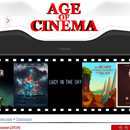
Главная
нки кино
»
Помпошки
ошки (2019)