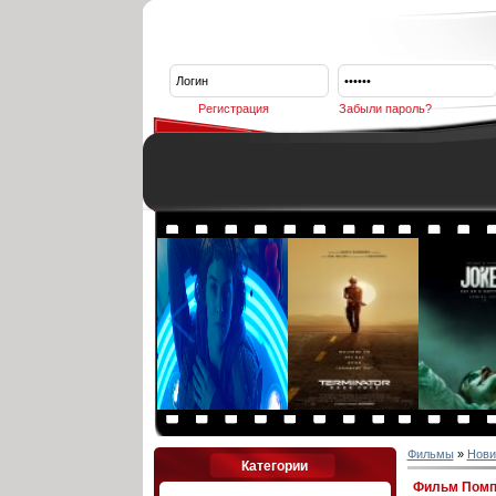
Регистрация
Забыли пароль?
Фильмы
»
Нови
Категории
Фильм Помп