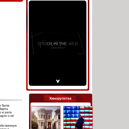
Кинорулетка
о была
Марта
е и уюте
арте о её
собственную