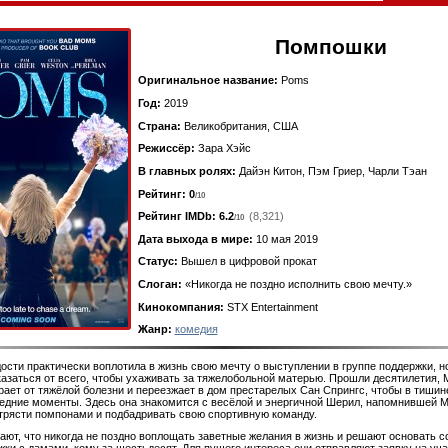
Помпошки
Оригинальное название:
Poms
Год:
2019
Страна:
Великобритания, США
Режиссёр:
Зара Хэйс
В главных ролях:
Дайэн Китон, Пэм Гриер, Чарли Тэан
Рейтинг: 0
/10
Рейтинг IMDb:
6.2
(8,321)
/10
Дата выхода в мире:
10 мая 2019
Статус:
Вышел в цифровой прокат
Слоган:
«Никогда не поздно исполнить свою мечту.»
Кинокомпания:
STX Entertainment
Жанр:
комедия
ости практически воплотила в жизнь свою мечту о выступлении в группе поддержки, н
азаться от всего, чтобы ухаживать за тяжелобольной матерью. Прошли десятилетия, 
ает от тяжёлой болезни и переезжает в дом престарелых Сан Спрингс, чтобы в тишин
едние моменты. Здесь она знакомится с весёлой и энергичной Шерил, напомнившей М
трясти помпонами и подбадривать свою спортивную команду.
т, что никогда не поздно воплощать заветные желания в жизнь и решают основать 