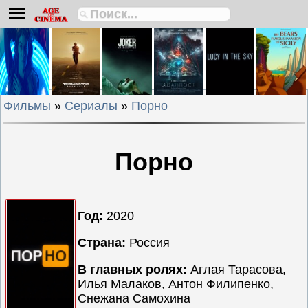
Биографии
Боевики
Вестерны
Военные
Фильмы
»
Сериалы
»
Порно
Детективы
Драмы
Исторические
Порно
Комедии
Криминальные
Мелодрамы
Год:
2020
Мультфильмы
Страна:
Россия
Мюзиклы
В главных ролях:
Аглая Тарасова,
Приключения
Илья Малаков, Антон Филипенко,
Русские
Снежана Самохина
фильмы