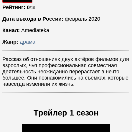
Рейтинг: 0
Семейные
/10
Сериалы
Дата выхода в России:
февраль 2020
Спорт
Канал:
Amediateka
Триллеры
Жанр:
драма
Ужасы
Фантастика
Рассказ об отношениях двух актёров фильмов для
Фэнтези
взрослых, чья профессиональная совместная
Ожидаемые
деятельность неожиданно перерастает в нечто
большее. Они познакомились на съёмках, которые
Новинки
навсегда изменили их жизнь.
кино
Трейлер 1 сезон