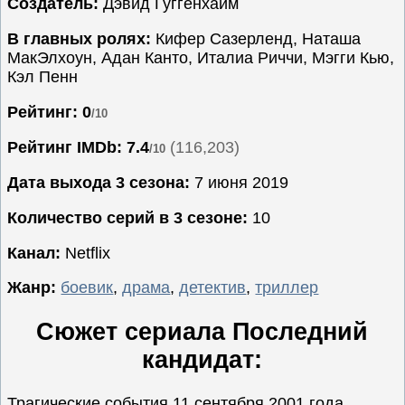
Создатель:
Дэвид Гуггенхайм
Семейные
В главных ролях:
Кифер Сазерленд, Наташа
Сериалы
МакЭлхоун, Адан Канто, Италиа Риччи, Мэгги Кью,
Кэл Пенн
Спорт
Триллеры
Рейтинг: 0
/10
Ужасы
Рейтинг IMDb:
7.4
(116,203)
/10
Фантастика
Дата выхода 3 сезона:
7 июня 2019
Фэнтези
Ожидаемые
Количество серий в 3 сезоне:
10
Новинки
Канал:
Netflix
кино
Жанр:
боевик
,
драма
,
детектив
,
триллер
Сюжет сериала Последний
кандидат:
Трагические события 11 сентября 2001 года