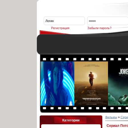
Регистрация
Забыли пароль?
Фильмы
»
Сери
Категории
Сериал Пото