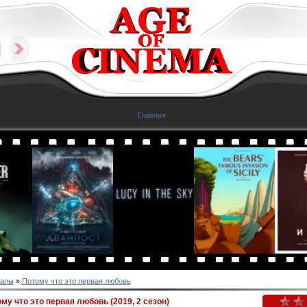
Главная
алы
»
Потому что это первая любовь
му что это первая любовь (2019, 2 сезон)