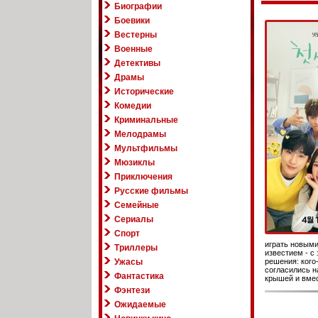
Биографии
Боевики
Вестерны
Военные
Детективы
Драмы
Исторические
Комедии
Криминальные
Мелодрамы
Мультфильмы
Мюзиклы
Приключения
Русские фильмы
Семейные
Сериалы
Спорт
играть новыми
Триллеры
известием - с 
Ужасы
решения: кого
согласились н
Фантастика
крышей и вмес
Фэнтези
Ожидаемые