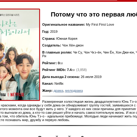
Потому что это первая л
Оригинальное название:
My First First Love
Год:
2019
Страна:
Южная Корея
Создатель:
Чон Хён-джон
В главных ролях:
Чи Су, Чон Чхэ-ён, Чин Ён, Хон Джи-юн, 
Ри
Рейтинг: 0
/10
Рейтинг IMDb:
7.4
(3,858)
/10
Дата выхода 2 сезона:
26 июля 2019
Канал:
Netflix
Жанр:
драма
,
мелодрама
Размеренная холостяцкая жизнь двадцатилетнего Юнь Тэ-о
 красками, когда однажды у себя дома он обнаруживает группу гостей, заявившихся 
этого момента они все будут жить у него. У каждого из них свои причины для принятия 
-то выгнали из дома, а кто-то сам решил уйти и начать самостоятельную жизнь. И все 
а том, что обитель Юнь Тэ-о - идеальное прибежище. Молодые люди начинают жить по
те познавать мир, дружбу и первую любовь.