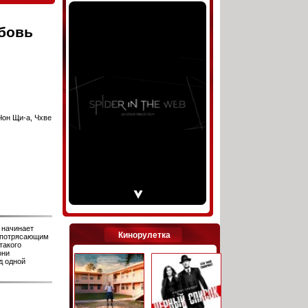
юбовь
Чон Щи-а, Чхве
 начинает
Кинорулетка
с потрясающим
такого
они
д одной