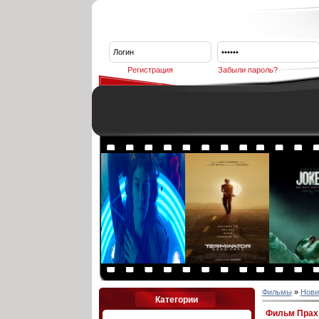
Регистрация
Забыли пароль?
Фильмы
»
Нови
Категории
Фильм Прах 