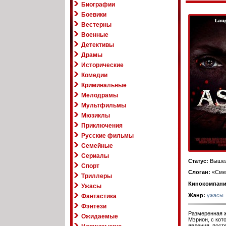
Биографии
Боевики
Вестерны
Военные
Детективы
Драмы
Исторические
Комедии
Криминальные
Мелодрамы
Мультфильмы
Мюзиклы
Приключения
Русские фильмы
Семейные
Сериалы
Статус:
Вышел
Спорт
Слоган:
«Смеё
Триллеры
Кинокомпани
Ужасы
Жанр:
ужасы
Фантастика
Фэнтези
Размеренная ж
Ожидаемые
Мэрион, с кот
явления, пост