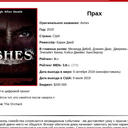
Прах
Оригинальное название:
Ashes
Год:
2018
Страна:
США
Режиссёр:
Барри Джей
В главных ролях:
Мелинда ДиКей, Дэмиен Диас, Джереми 
Элизабет Кинер, Кэйси Джеймс Хансбергер
Рейтинг: 0
/10
Рейтинг IMDb:
3.8
(379)
/10
Дата выхода в мире:
6 октября 2018 (кинофестиваль)
Дата выхода в США:
9 июля 2019
Бюджет:
$200 000
 в цифровой прокат
тся тот, кто смеётся после смерти.»
я:
The Orchard
изнь семейства сотрясается неожиданным событием - им доставляют урну с прахом
орой давно никто не общался. Вскоре обитатели дома начинают замечать жуткие пара
епенно перерастающие в настоящий кошмар наяву. Семье предстоит пройти через все 