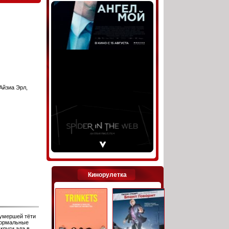
Айзиа Эрл,
Кинорулетка
 умершей тёти
нормальные
круги ада в