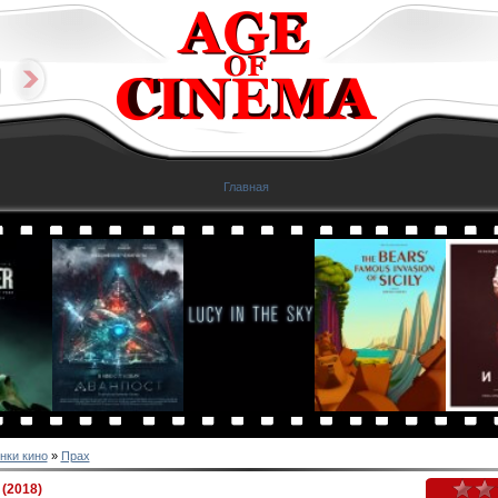
Главная
нки кино
»
Прах
(2018)