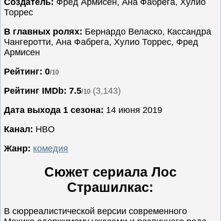
Создатель:
Фред Армисен, Ана Фабрега, Хулио
Торрес
Семейные
Сериалы
В главных ролях:
Бернардо Веласко, Кассандра
Чангеротти, Ана Фабрега, Хулио Торрес, Фред
Спорт
Армисен
Триллеры
Рейтинг: 0
Ужасы
/10
Фантастика
Рейтинг IMDb:
7.5
(3,143)
/10
Фэнтези
Дата выхода 1 сезона:
14 июня 2019
Ожидаемые
Канал:
HBO
Новинки
кино
Жанр:
комедия
Сюжет сериала Лос
Страшилкас:
В сюрреалистической версии современного