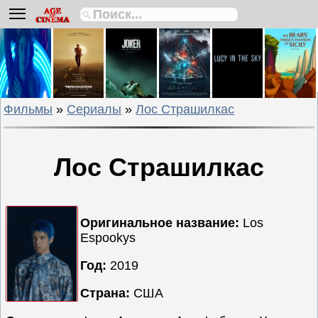
Биографии
Боевики
Вестерны
Военные
Фильмы
»
Сериалы
»
Лос Страшилкас
Детективы
Драмы
Исторические
Лос Страшилкас
Комедии
Криминальные
Мелодрамы
Оригинальное название:
Los
Espookys
Мультфильмы
Мюзиклы
Год:
2019
Приключения
Страна:
США
Русские
фильмы