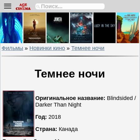
Биографии
Боевики
Вестерны
Военные
Фильмы
»
Новинки кино
»
Темнее ночи
Детективы
Драмы
Исторические
Темнее ночи
Комедии
Криминальные
Мелодрамы
Оригинальное название:
Blindsided /
Darker Than Night
Мультфильмы
Мюзиклы
Год:
2018
Приключения
Страна:
Канада
Русские
фильмы