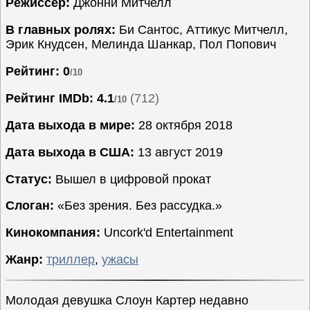
Режиссёр:
Джонни Митчелл
Семейные
В главных ролях:
Би Сантос, Аттикус Митчелл,
Сериалы
Эрик Кнудсен, Мелинда Шанкар, Пол Попович
Спорт
Рейтинг: 0
/10
Триллеры
Рейтинг IMDb:
4.1
(712)
/10
Ужасы
Фантастика
Дата выхода в мире:
28 октября 2018
Фэнтези
Дата выхода в США:
13 август 2019
Ожидаемые
Статус:
Вышел в цифровой прокат
Новинки
кино
Слоган:
«Без зрения. Без рассудка.»
Кинокомпания:
Uncork'd Entertainment
Жанр:
триллер
,
ужасы
Молодая девушка Слоун Картер недавно