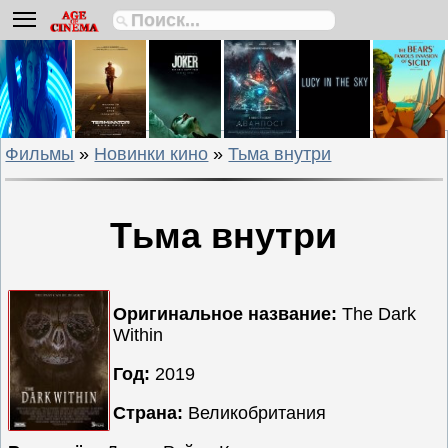
Биографии
Боевики
Вестерны
Военные
Фильмы
»
Новинки кино
»
Тьма внутри
Детективы
Драмы
Исторические
Тьма внутри
Комедии
Криминальные
Мелодрамы
Оригинальное название:
The Dark
Within
Мультфильмы
Мюзиклы
Год:
2019
Приключения
Страна:
Великобритания
Русские
фильмы