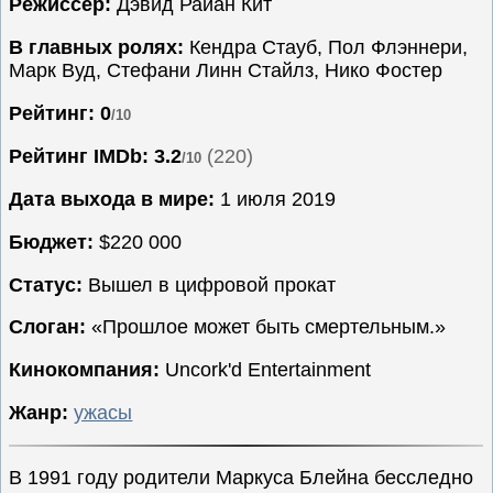
Режиссёр:
Дэвид Райан Кит
Семейные
В главных ролях:
Кендра Стауб, Пол Флэннери,
Сериалы
Марк Вуд, Стефани Линн Стайлз, Нико Фостер
Спорт
Рейтинг: 0
/10
Триллеры
Рейтинг IMDb:
3.2
(220)
/10
Ужасы
Фантастика
Дата выхода в мире:
1 июля 2019
Фэнтези
Бюджет:
$220 000
Ожидаемые
Статус:
Вышел в цифровой прокат
Новинки
кино
Слоган:
«Прошлое может быть смертельным.»
Кинокомпания:
Uncork'd Entertainment
Жанр:
ужасы
В 1991 году родители Маркуса Блейна бесследно