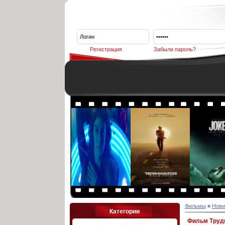
Регистрация
Забыли пароль?
Фильмы
»
Нови
Категории
Фильм Трудн