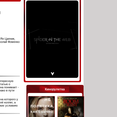
я
 Ян Цапник,
колай Фоменко
нтересную
татью о
на понимает -
Кинорулетка
ако в пути
на которого у
её коллег, а
иких условиях