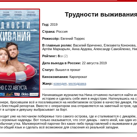
Трудности выживани
Год:
2019
Страна:
Россия
Режиссёр:
Евгений Торрес
В главных ролях:
Василий Бриченко, Елизавета Кононова,
Артём Маркарьян, Анна Ардова, Александр Самойленко, Ни
Рейтинг: 8
(2)
/10
Дата выхода в России:
22 августа 2019
Статус:
Вышел в прокат
Кинокомпания:
Каропрокат
Жанр:
комедия
,
мелодрама
Начинающая журналистка Нина отчаянно пытается найти и
историю и сделать себе имя в индустрии. Наткнувшись на с
нере, бросившем всё и поселившемся на необитаемом острове в качестве дикаря, Ни
а блестящий репортаж. Вместе с оператором она отправляется на заветный остров, одн
т в шторм и девушку выбрасывает за борт.
ходит уже на песчаном побережье того самого острова, где и сталкивается с дикарём, 
огромные надежды. Вот только оказывается, что этот дикарь - никто иной, как один из 
 обычная утка. Маловероятной парочке без каких-либо представлений о выживании в д
ти общий язык и сделать всё возможное для спасения из реальной западни.