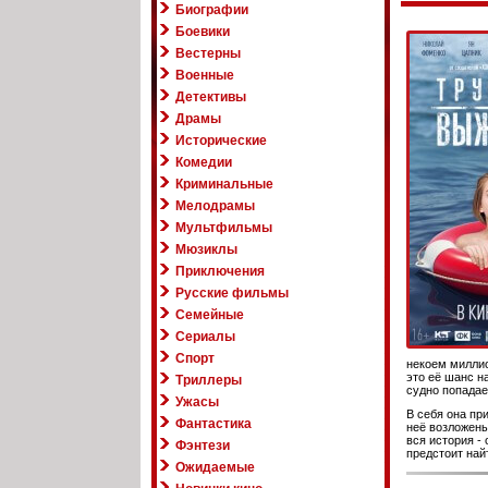
Биографии
Боевики
Вестерны
Военные
Детективы
Драмы
Исторические
Комедии
Криминальные
Мелодрамы
Мультфильмы
Мюзиклы
Приключения
Русские фильмы
Семейные
Сериалы
Спорт
некоем миллио
это её шанс н
Триллеры
судно попадае
Ужасы
В себя она при
Фантастика
неё возложены 
вся история -
Фэнтези
предстоит най
Ожидаемые