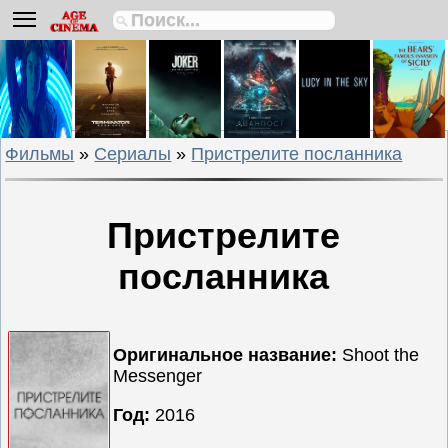
Биографии
Боевики
Вестерны
Военные
Фильмы
»
Сериалы
»
Пристрелите посланника
Детективы
Драмы
Исторические
Пристрелите
Комедии
посланника
Криминальные
Мелодрамы
Мультфильмы
Оригинальное название:
Shoot the
Мюзиклы
Messenger
Приключения
Год:
2016
Русские
фильмы