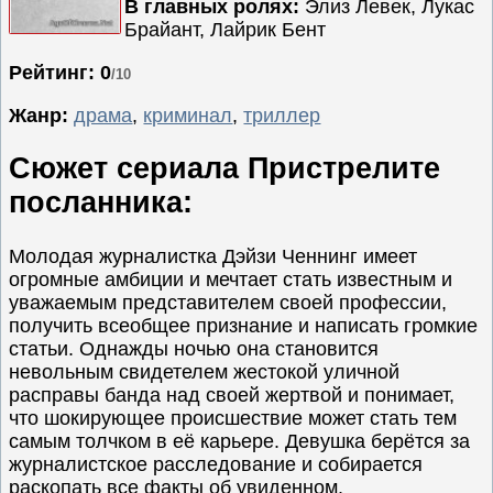
В главных ролях:
Элиз Левек, Лукас
Брайант, Лайрик Бент
Семейные
Сериалы
Рейтинг: 0
/10
Спорт
Жанр:
драма
,
криминал
,
триллер
Триллеры
Сюжет сериала Пристрелите
Ужасы
Фантастика
посланника:
Фэнтези
Молодая журналистка Дэйзи Ченнинг имеет
Ожидаемые
огромные амбиции и мечтает стать известным и
Новинки
уважаемым представителем своей профессии,
кино
получить всеобщее признание и написать громкие
статьи. Однажды ночью она становится
невольным свидетелем жестокой уличной
расправы банда над своей жертвой и понимает,
что шокирующее происшествие может стать тем
самым толчком в её карьере. Девушка берётся за
журналистское расследование и собирается
раскопать все факты об увиденном.