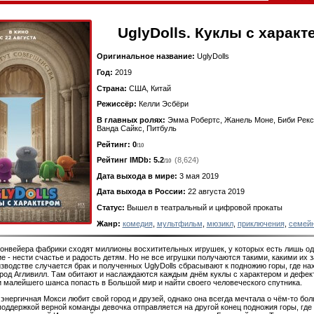
UglyDolls. Куклы с харак
Оригинальное название:
UglyDolls
Год:
2019
Страна:
США, Китай
Режиссёр:
Келли Эсбёри
В главных ролях:
Эмма Робертс, Жанель Моне, Биби Рекса
Ванда Сайкс, Питбуль
Рейтинг: 0
/10
Рейтинг IMDb:
5.2
(8,624)
/10
Дата выхода в мире:
3 мая 2019
Дата выхода в России:
22 августа 2019
Статус:
Вышел в театральный и цифровой прокаты
Жанр:
комедия
,
мультфильм
,
мюзикл
,
приключения
,
семей
конвейера фабрики сходят миллионы восхитительных игрушек, у которых есть лишь о
е - нести счастье и радость детям. Но не все игрушки получаются такими, какими их 
изводстве случается брак и полученных UglyDolls сбрасывают к подножию горы, где на
род Агливилл. Там обитают и наслаждаются каждым днём куклы с характером и дефек
и малейшего шанса попасть в Большой мир и найти своего человеческого спутника.
энергичная Мокси любит свой город и друзей, однако она всегда мечтала о чём-то бол
оддержкой верной команды девочка отправляется на другой конец подножия горы, где