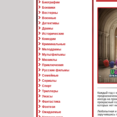
Биографии
Боевики
Вестерны
Военные
Детективы
Драмы
Исторические
Комедии
Криминальные
Мелодрамы
Мультфильмы
Мюзиклы
Приключения
Русские фильмы
Семейные
Сериалы
Спорт
Триллеры
Каждый год с 
предназначени
Ужасы
иногда на про
Фантастика
прекрасный го
которых нет н
Фэнтези
Любопытная и 
Ожидаемые
заручившись п