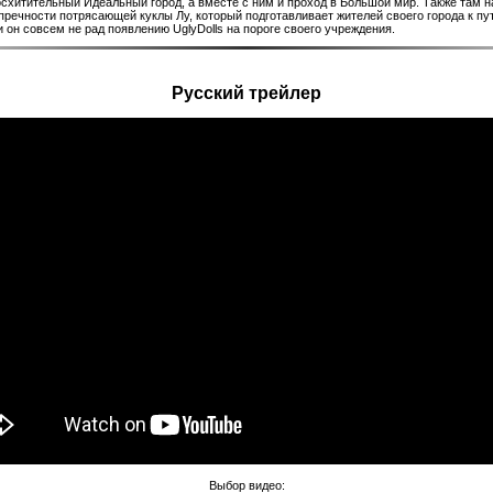
схитительный Идеальный город, а вместе с ним и проход в Большой мир. Также там н
пречности потрясающей куклы Лу, который подготавливает жителей своего города к п
 он совсем не рад появлению UglyDolls на пороге своего учреждения.
Русский трейлер
Выбор видео: