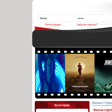
Регистрация
Забыли пароль?
Фильмы
»
Нови
Категории
Фильм UglyD