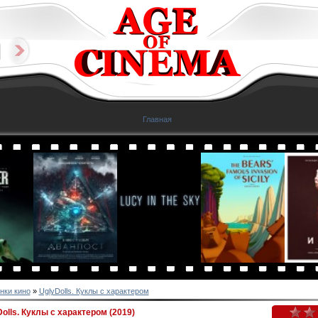
Главная
нки кино
»
UglyDolls. Куклы с характером
olls. Куклы с характером (2019)