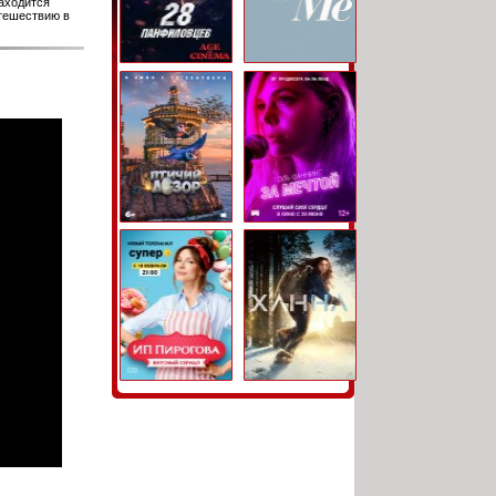
аходится
утешествию в