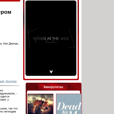
тером
, Ник Джонас,
ный
,
фэнтези
Кинорулетка
дно
задумывали, -
ходится
тами, у
ьшем, так что
 по легендам