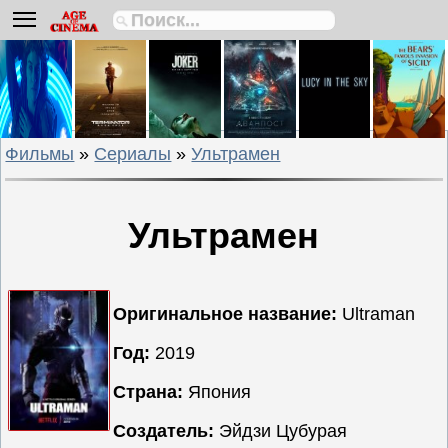
Биографии
Боевики
Вестерны
Военные
Фильмы
»
Сериалы
»
Ультрамен
Детективы
Драмы
Исторические
Ультрамен
Комедии
Криминальные
Мелодрамы
Оригинальное название:
Ultraman
Мультфильмы
Год:
2019
Мюзиклы
Страна:
Япония
Приключения
Русские
Создатель:
Эйдзи Цубурая
фильмы