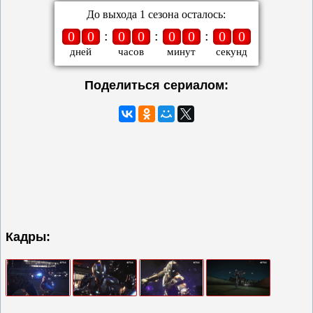
До выхода 1 сезона осталось:
:
:
:
0
0
0
0
0
0
0
0
дней
часов
минут
секунд
Поделиться сериалом:
Кадры: