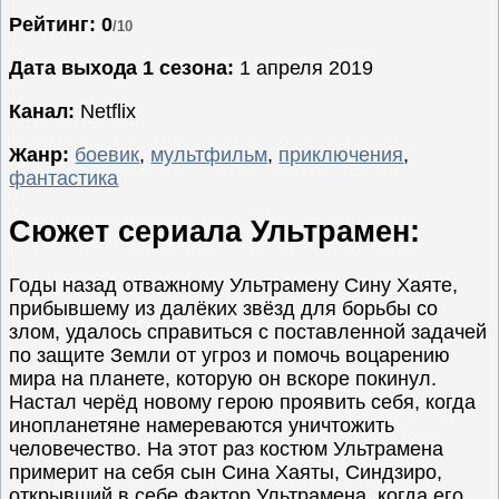
Рейтинг: 0
/10
Семейные
Сериалы
Дата выхода 1 сезона:
1 апреля 2019
Спорт
Канал:
Netflix
Триллеры
Жанр:
боевик
,
мультфильм
,
приключения
,
Ужасы
фантастика
Фантастика
Сюжет сериала Ультрамен:
Фэнтези
Ожидаемые
Годы назад отважному Ультрамену Сину Хаяте,
Новинки
прибывшему из далёких звёзд для борьбы со
кино
злом, удалось справиться с поставленной задачей
по защите Земли от угроз и помочь воцарению
мира на планете, которую он вскоре покинул.
Настал черёд новому герою проявить себя, когда
инопланетяне намереваются уничтожить
человечество. На этот раз костюм Ультрамена
примерит на себя сын Сина Хаяты, Синдзиро,
открывший в себе Фактор Ультрамена, когда его