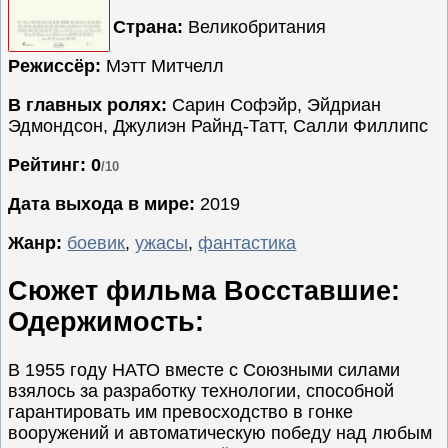
Страна:
Великобритания
Семейные
Сериалы
Режиссёр:
Мэтт Митчелл
Спорт
В главных ролях:
Сарин Софэйр, Эйдриан
Триллеры
Эдмондсон, Джулиэн Райнд-Татт, Салли Филлипс
Ужасы
Рейтинг: 0
/10
Фантастика
Дата выхода в мире:
2019
Фэнтези
Ожидаемые
Жанр:
боевик
,
ужасы
,
фантастика
Новинки
Сюжет фильма Восставшие:
кино
Одержимость:
В 1955 году НАТО вместе с Союзными силами
взялось за разработку технологии, способной
гарантировать им превосходство в гонке
вооружений и автоматическую победу над любым