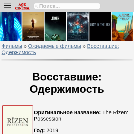
Биографии
Боевики
Вестерны
Военные
Фильмы
»
Ожидаемые фильмы
»
Восставшие:
Детективы
Одержимость
Драмы
Исторические
Комедии
Восставшие:
Криминальные
Одержимость
Мелодрамы
Мультфильмы
Мюзиклы
Оригинальное название:
The Rizen:
Приключения
Possession
Русские
Год:
2019
фильмы