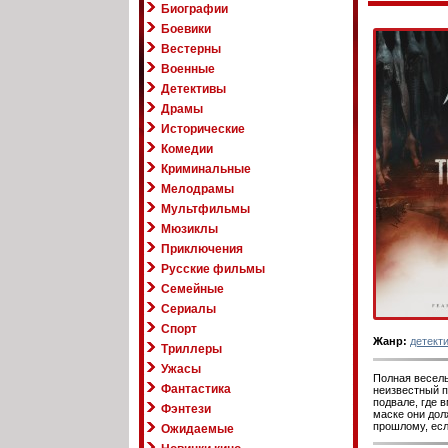
Биографии
Боевики
Вестерны
Военные
Детективы
Драмы
Исторические
Комедии
Криминальные
Мелодрамы
Мультфильмы
Мюзиклы
Приключения
Русские фильмы
Семейные
Сериалы
Спорт
Жанр:
детект
Триллеры
Ужасы
Полная весель
Фантастика
неизвестный п
подвале, где 
Фэнтези
маске они дол
прошлому, есл
Ожидаемые