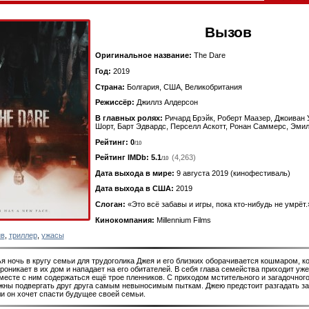
Вызов
Оригинальное название:
The Dare
Год:
2019
Страна:
Болгария, США, Великобритания
Режиссёр:
Джиллз Алдерсон
В главных ролях:
Ричард Брэйк, Роберт Маазер, Джоиван 
Шорт, Барт Эдвардс, Перселл Аскотт, Ронан Саммерс, Эми
Рейтинг: 0
/10
Рейтинг IMDb:
5.1
(4,263)
/10
Дата выхода в мире:
9 августа 2019 (кинофестиваль)
Дата выхода в США:
2019
Слоган:
«Это всё забавы и игры, пока кто-нибудь не умрёт.
Кинокомпания:
Millennium Films
ив
,
триллер
,
ужасы
я ночь в кругу семьи для трудоголика Джея и его близких оборачивается кошмаром, ко
роникает в их дом и нападает на его обитателей. В себя глава семейства приходит уж
вместе с ним содержаться ещё трое пленников. С приходом мстительного и загадочного
жны подвергать друг друга самым невыносимым пыткам. Джею предстоит разгадать за
и он хочет спасти будущее своей семьи.