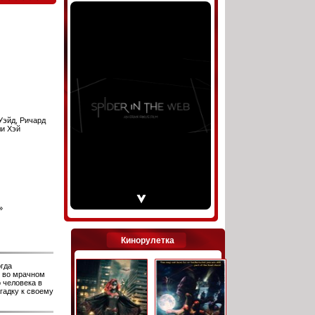
Уэйд, Ричард
ли Хэй
»
Кинорулетка
гда
е во мрачном
 человека в
гадку к своему