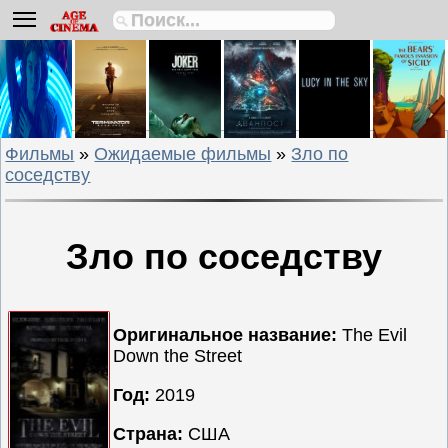
Биографии
Боевики
Вестерны
Военные
Фильмы
»
Ожидаемые фильмы
»
Зло по
Детективы
соседству
Драмы
Исторические
Комедии
Зло по соседству
Криминальные
Мелодрамы
Оригинальное название:
The Evil
Мультфильмы
Down the Street
Мюзиклы
Год:
2019
Приключения
Русские
Страна:
США
фильмы