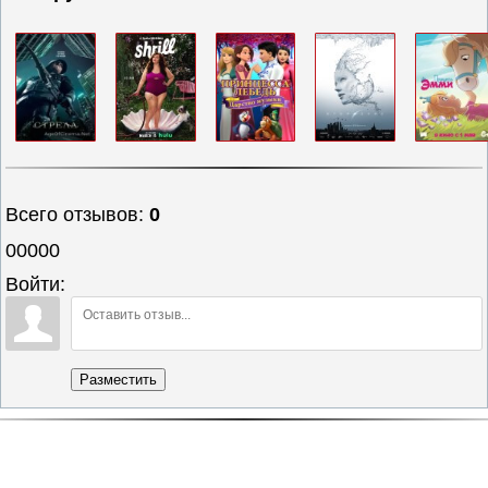
Всего отзывов
:
0
00000
Войти:
Разместить
Полная версия сайта
© 2016-2019
Age of Cinema
| AgeofCinema.net
uCoz