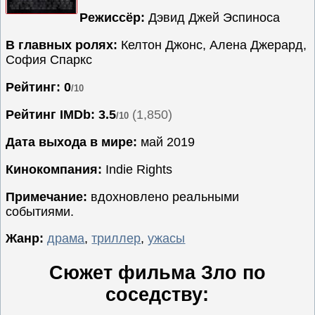
Режиссёр:
Дэвид Джей Эспиноса
Семейные
Сериалы
В главных ролях:
Келтон Джонс, Алена Джерард,
София Спаркс
Спорт
Триллеры
Рейтинг: 0
/10
Ужасы
Рейтинг IMDb:
3.5
(1,850)
/10
Фантастика
Дата выхода в мире:
май 2019
Фэнтези
Ожидаемые
Кинокомпания:
Indie Rights
Новинки
Примечание:
вдохновлено реальными
кино
событиями.
Жанр:
драма
,
триллер
,
ужасы
Сюжет фильма Зло по
соседству: