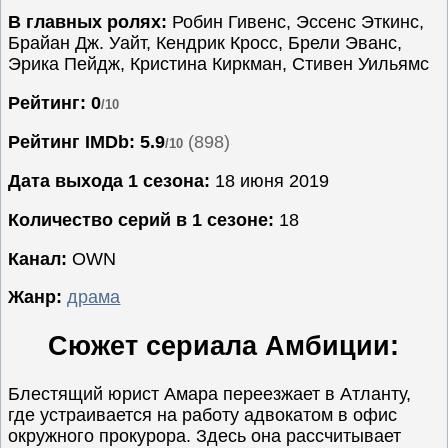
В главных ролях:
Робин Гивенс, Эссенс Эткинс,
Семейные
Брайан Дж. Уайт, Кендрик Кросс, Брели Эванс,
Сериалы
Эрика Пейдж, Кристина Киркман, Стивен Уильямс
Спорт
Рейтинг: 0
/10
Триллеры
Рейтинг IMDb:
5.9
(898)
/10
Ужасы
Фантастика
Дата выхода 1 сезона:
18 июня 2019
Фэнтези
Количество серий в 1 сезоне:
18
Ожидаемые
Канал:
OWN
Новинки
кино
Жанр:
драма
Сюжет сериала Амбиции:
Блестящий юрист Амара переезжает в Атланту,
где устраивается на работу адвокатом в офис
окружного прокурора. Здесь она рассчитывает