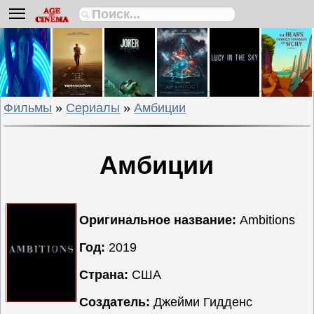
Биографии
Боевики
Вестерны
Военные
Фильмы
»
Сериалы
»
Амбиции
Детективы
Драмы
Исторические
Амбиции
Комедии
Криминальные
Мелодрамы
Оригинальное название:
Ambitions
Мультфильмы
Год:
2019
Мюзиклы
Страна:
США
Приключения
Русские
Создатель:
Джейми Гидденс
фильмы