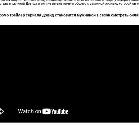
тать мужчиной Дэвида и они не имеют ничего общего с законной жизнью, которой он 
ромо трейлер сериала Дэвид становится мужчиной 1 сезон смотреть онла