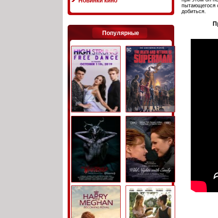
Новинки кино
пытающегося с
добиться.
П
Популярные