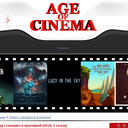
Главная
алы
»
Дэвид становится мужчиной
д становится мужчиной (2019, 1 сезон)