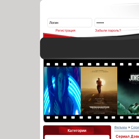
Регистрация
Забыли пароль?
Фильмы
»
Сери
Категории
Сериал Дэви