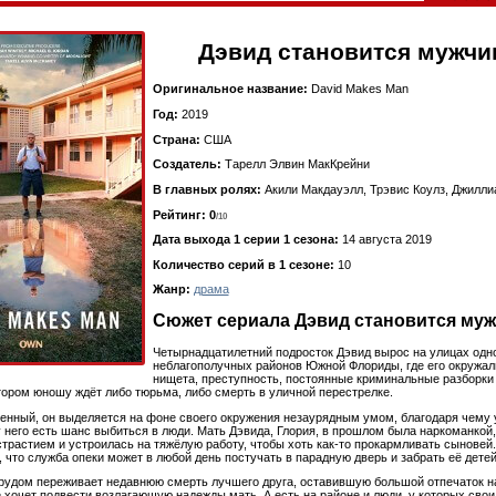
Дэвид становится мужчи
Оригинальное название:
David Makes Man
Год:
2019
Страна:
США
Создатель:
Тарелл Элвин МакКрейни
В главных ролях:
Акили Макдауэлл, Трэвис Коулз, Джилл
Рейтинг: 0
/10
Дата выхода 1 серии 1 сезона:
14 августа 2019
Количество серий в 1 сезоне:
10
Жанр:
драма
Сюжет сериала Дэвид становится муж
Четырнадцатилетний подросток Дэвид вырос на улицах одно
неблагополучных районов Южной Флориды, где его окружал
нищета, преступность, постоянные криминальные разборки
тором юношу ждёт либо тюрьма, либо смерть в уличной перестрелке.
енный, он выделяется на фоне своего окружения незаурядным умом, благодаря чему 
у него есть шанс выбиться в люди. Мать Дэвида, Глория, в прошлом была наркоманкой,
трастием и устроилась на тяжёлую работу, чтобы хоть как-то прокармливать сыновей
, что служба опеки может в любой день постучать в парадную дверь и забрать её детей
рудом переживает недавнюю смерть лучшего друга, оставившую большой отпечаток на
е хочет подвести возлагающую надежды мать. А есть на районе и люди, у которых свои