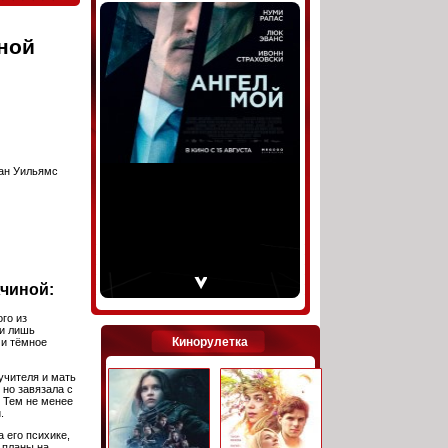
ной
иан Уильямс
чиной:
го из
и лишь
Кинорулетка
 и тёмное
учителя и мать
 но завязала с
. Тем не менее
.
 его психике,
 планы на