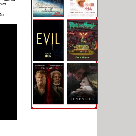
может
йн