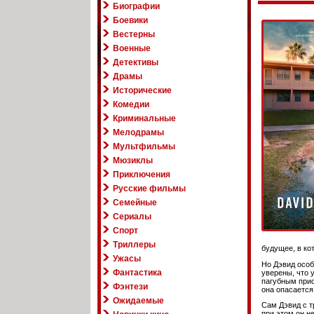
Биографии
Боевики
Вестерны
Военные
Детективы
Драмы
Исторические
Комедии
Криминальные
Мелодрамы
Мультфильмы
Мюзиклы
Приключения
Русские фильмы
Семейные
Сериалы
Спорт
Триллеры
будущее, в ко
Ужасы
Но Дэвид особ
Фантастика
уверены, что 
пагубным прис
Фэнтези
она опасается
Ожидаемые
Сам Дэвид с т
при этом он н