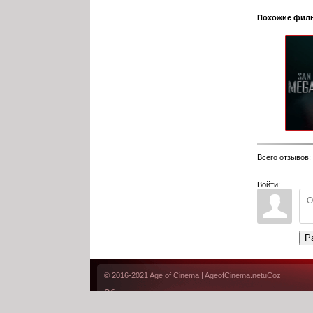
Похожие фил
Всего отзывов
:
Войти:
Р
© 2016-2021
Age of Cinema
| AgeofCinema.net
uCoz
Обратная связь