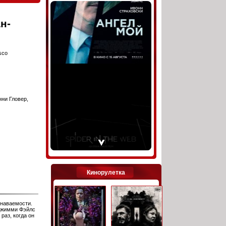
н-
sco
ни Гловер,
Кинорулетка
знаваемости.
Джимми Фэйлс
раз, когда он