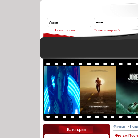
Регистрация
Забыли пароль?
Фильмы
»
Нови
Категории
Фильм После