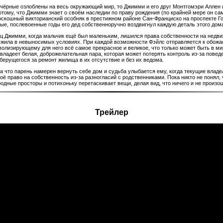
 чёрные озлоблены на весь окружающий мир, то Джимми и его друг Монтгомэри Аллен
потому, что Джимми знает о своём наследии по праву рождения (по крайней мере он са
оскошный викторианский особняк в престижном районе Сан-Франциско на проспекте Го
ые, послевоенные годы его дед собственноручно воздвигнул каждую деталь этого дома
ец Джимми, когда мальчик ещё был маленьким, лишился права собственности на недви
 жила в невыносимых условиях. При каждой возможности Фэйлс отправляется к обож
волизирующему для него всё самое прекрасное и великое, что только может быть в мир
владеет белая, доброжелательная пара, которая может потерять контроль из-за пове
берущегося за ремонт жилища в их отсутствие и без их ведома.
а что парень намерен вернуть себе дом и судьба улыбается ему, когда текущие влад
ё право на собственность из-за разногласий с родственниками. Пока никто не понял, ч
родные просторы и потихоньку перетаскивает вещи, делая вид, что ничего и не произо
Трейлер