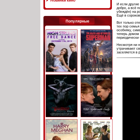
Новинки кино
И если другие
добро, а всё 
убеждён) на р
Ещё в сороков
Популярные
Вот только от
тех пор семья
особняку, сим
теперь домом 
периодически 
Несмотря ни н
утрачивают сво
заселяется в 