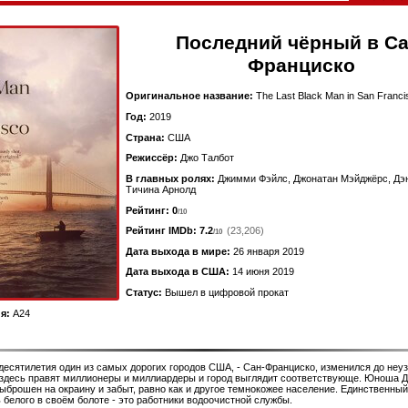
Последний чёрный в Са
Франциско
Оригинальное название:
The Last Black Man in San Franci
Год:
2019
Страна:
США
Режиссёр:
Джо Талбот
В главных ролях:
Джимми Фэйлс, Джонатан Мэйджёрс, Дэн
Тичина Арнолд
Рейтинг: 0
/10
Рейтинг IMDb:
7.2
(23,206)
/10
Дата выхода в мире:
26 января 2019
Дата выхода в США:
14 июня 2019
Статус:
Вышел в цифровой прокат
я:
A24
десятилетия один из самых дорогих городов США, - Сан-Франциско, изменился до неу
 здесь правят миллионеры и миллиардеры и город выглядит соответствующе. Юноша 
ыброшен на окраину и забыт, равно как и другое темнокожее население. Единственный 
 белого в своём болоте - это работники водоочистной службы.