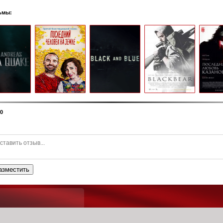
ьмы:
0
азместить