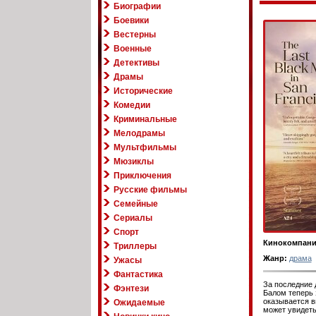
Биографии
Боевики
Вестерны
Военные
Детективы
Драмы
Исторические
Комедии
Криминальные
Мелодрамы
Мультфильмы
Мюзиклы
Приключения
Русские фильмы
Семейные
Сериалы
Спорт
Кинокомпани
Триллеры
Жанр:
драма
Ужасы
Фантастика
За последние 
Фэнтези
Балом теперь
оказывается в
Ожидаемые
может увидеть