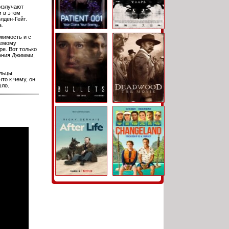
 излучают
м в этом
лден-Гейт.
.
жимость и с
аемому
е. Вот только
дения Джимми,
ельцы
то к чему, он
шло.