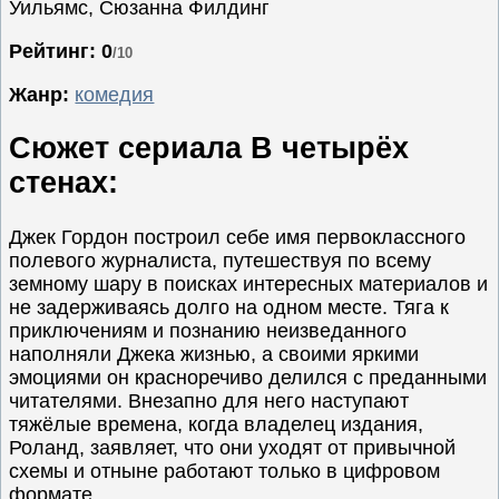
Уильямс, Сюзанна Филдинг
Семейные
Рейтинг: 0
/10
Сериалы
Жанр:
комедия
Спорт
Триллеры
Сюжет сериала В четырёх
Ужасы
стенах:
Фантастика
Фэнтези
Джек Гордон построил себе имя первоклассного
полевого журналиста, путешествуя по всему
Ожидаемые
земному шару в поисках интересных материалов и
Новинки
не задерживаясь долго на одном месте. Тяга к
кино
приключениям и познанию неизведанного
наполняли Джека жизнью, а своими яркими
эмоциями он красноречиво делился с преданными
читателями. Внезапно для него наступают
тяжёлые времена, когда владелец издания,
Роланд, заявляет, что они уходят от привычной
схемы и отныне работают только в цифровом
формате.