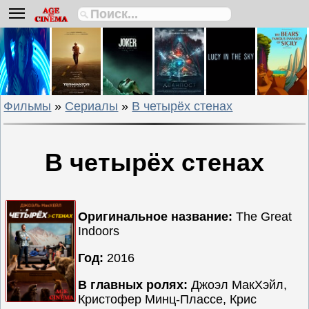
Биографии
Боевики
Вестерны
Военные
Фильмы
»
Сериалы
»
В четырёх стенах
Детективы
Драмы
Исторические
В четырёх стенах
Комедии
Криминальные
Мелодрамы
Оригинальное название:
The Great
Indoors
Мультфильмы
Мюзиклы
Год:
2016
Приключения
В главных ролях:
Джоэл МакХэйл,
Русские
Кристофер Минц-Плассе, Крис
фильмы