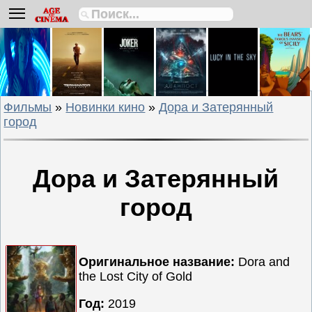
Биографии
Боевики
Вестерны
Военные
Фильмы
»
Новинки кино
»
Дора и Затерянный
Детективы
город
Драмы
Исторические
Комедии
Дора и Затерянный
Криминальные
город
Мелодрамы
Мультфильмы
Мюзиклы
Оригинальное название:
Dora and
Приключения
the Lost City of Gold
Русские
Год:
2019
фильмы