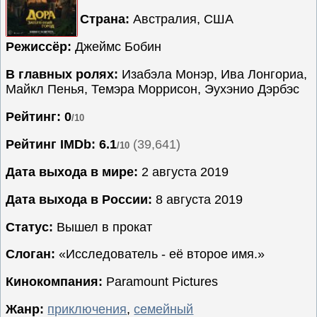
Страна:
Австралия, США
Семейные
Сериалы
Режиссёр:
Джеймс Бобин
Спорт
В главных ролях:
Изабэла Монэр, Ива Лонгориа,
Триллеры
Майкл Пенья, Темэра Моррисон, Эухэнио Дэрбэс
Ужасы
Рейтинг: 0
/10
Фантастика
Рейтинг IMDb:
6.1
(39,641)
/10
Фэнтези
Ожидаемые
Дата выхода в мире:
2 августа 2019
Новинки
Дата выхода в России:
8 августа 2019
кино
Статус:
Вышел в прокат
Слоган:
«Исследователь - её второе имя.»
Кинокомпания:
Paramount Pictures
Жанр:
приключения
,
семейный