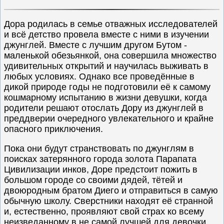
Дора родилась в семье отважных исследователей
и всё детство провела вместе с ними в изучении
джунглей. Вместе с лучшим другом Бутом -
маленькой обезьянкой, она совершила множество
удивительных открытий и научилась выживать в
любых условиях. Однако все проведённые в
дикой природе годы не подготовили её к самому
кошмарному испытанию в жизни девушки, когда
родители решают отослать Дору из джунглей в
преддверии очередного увлекательного и крайне
опасного приключения.
Пока они будут странствовать по джунглям в
поисках затерянного города золота Парапата
Цивилизации инков, Доре предстоит пожить в
большом городе со своими дядей, тётей и
двоюродным братом Диего и отправиться в самую
обычную школу. Сверстники находят её странной
и, естественно, проявляют свой страх ко всему
неизведанному в не самой лучшей для девочки