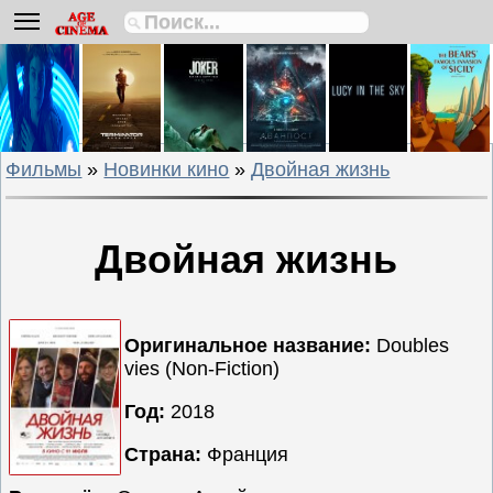
Биографии
Боевики
Вестерны
Военные
Фильмы
»
Новинки кино
»
Двойная жизнь
Детективы
Драмы
Исторические
Двойная жизнь
Комедии
Криминальные
Мелодрамы
Оригинальное название:
Doubles
vies (Non-Fiction)
Мультфильмы
Мюзиклы
Год:
2018
Приключения
Страна:
Франция
Русские
фильмы