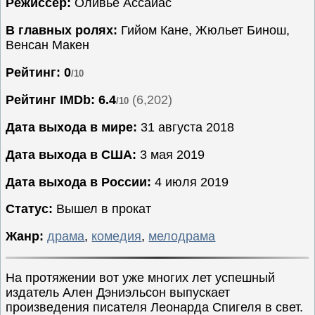
Режиссёр:
Оливье Ассайас
Семейные
В главных ролях:
Гийом Кане, Жюльет Бинош,
Сериалы
Венсан Макен
Спорт
Рейтинг: 0
/10
Триллеры
Рейтинг IMDb:
6.4
(6,202)
/10
Ужасы
Фантастика
Дата выхода в мире:
31 августа 2018
Фэнтези
Дата выхода в США:
3 мая 2019
Ожидаемые
Дата выхода в России:
4 июля 2019
Новинки
кино
Статус:
Вышел в прокат
Жанр:
драма
,
комедия
,
мелодрама
На протяжении вот уже многих лет успешный
издатель Ален Дэниэльсон выпускает
произведения писателя Леонарда Спигеля в свет.